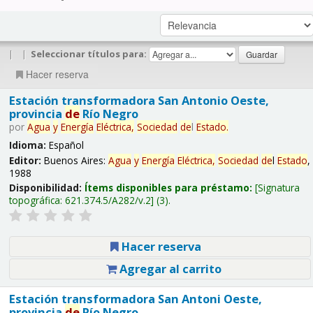
|
|
Seleccionar títulos para:
Hacer reserva
Estación transformadora San Antonio Oeste,
provincia
de
Río Negro
por
Agua
y
Energía
Eléctrica,
Sociedad
de
l
Estado
.
Idioma:
Español
Editor:
Buenos Aires:
Agua
y
Energía
Eléctrica,
Sociedad
de
l
Estado
,
1988
Disponibilidad:
Ítems disponibles para préstamo:
Signatura
topográfica:
621.374.5/A282/v.2
(3).
Hacer reserva
Agregar al carrito
Estación transformadora San Antoni Oeste,
provincia
de
Río Negro