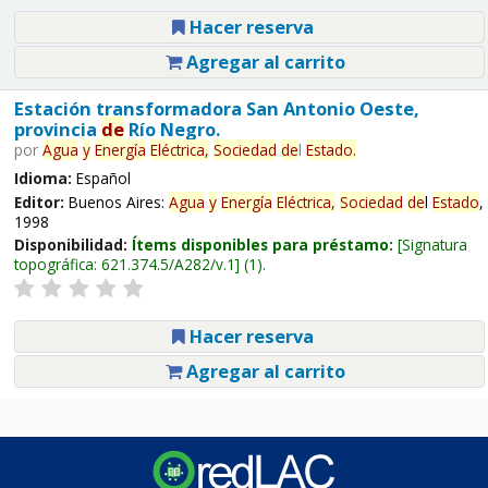
Hacer reserva
Agregar al carrito
Estación transformadora San Antonio Oeste,
provincia
de
Río Negro.
por
Agua
y
Energía
Eléctrica,
Sociedad
de
l
Estado
.
Idioma:
Español
Editor:
Buenos Aires:
Agua
y
Energía
Eléctrica,
Sociedad
de
l
Estado
,
1998
Disponibilidad:
Ítems disponibles para préstamo:
Signatura
topográfica:
621.374.5/A282/v.1
(1).
Hacer reserva
Agregar al carrito