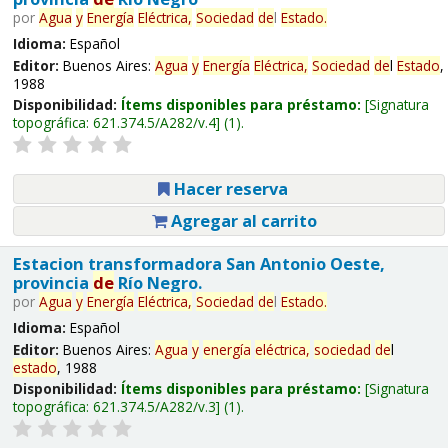
por
Agua
y
Energía
Eléctrica,
Sociedad
de
l
Estado
.
Idioma:
Español
Editor:
Buenos Aires:
Agua
y
Energía
Eléctrica,
Sociedad
de
l
Estado
,
1988
Disponibilidad:
Ítems disponibles para préstamo:
Signatura
topográfica:
621.374.5/A282/v.4
(1).
Hacer reserva
Agregar al carrito
Estacion transformadora San Antonio Oeste,
provincia
de
Río Negro.
por
Agua
y
Energía
Eléctrica,
Sociedad
de
l
Estado
.
Idioma:
Español
Editor:
Buenos Aires:
Agua
y
energía
eléctrica,
sociedad
de
l
estado
, 1988
Disponibilidad:
Ítems disponibles para préstamo:
Signatura
topográfica:
621.374.5/A282/v.3
(1).