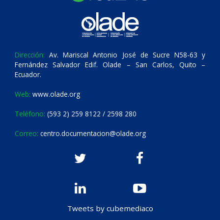
Dirección:
Av. Mariscal Antonio José de Sucre N58-63 y
Fernández Salvador Edif. Olade – San Carlos, Quito –
Ecuador.
Web:
www.olade.org
Teléfono:
(593 2) 259 8122 / 2598 280
Correo:
centro.documentacion@olade.org
Tweets by cubemediaco