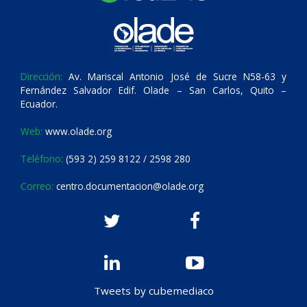
Dirección:
Av. Mariscal Antonio José de Sucre N58-63 y
Fernández Salvador Edif. Olade – San Carlos, Quito –
Ecuador.
Web:
www.olade.org
Teléfono:
(593 2) 259 8122 / 2598 280
Correo:
centro.documentacion@olade.org
Tweets by cubemediaco