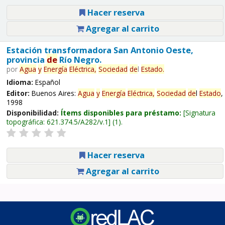
Hacer reserva
Agregar al carrito
Estación transformadora San Antonio Oeste,
provincia
de
Río Negro.
por
Agua
y
Energía
Eléctrica,
Sociedad
de
l
Estado
.
Idioma:
Español
Editor:
Buenos Aires:
Agua
y
Energía
Eléctrica,
Sociedad
de
l
Estado
,
1998
Disponibilidad:
Ítems disponibles para préstamo:
Signatura
topográfica:
621.374.5/A282/v.1
(1).
Hacer reserva
Agregar al carrito