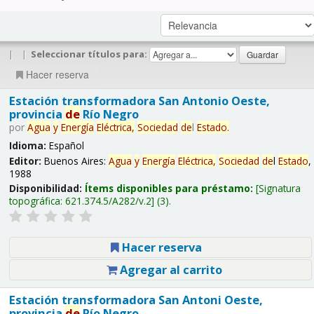
|
|
Seleccionar títulos para:
Hacer reserva
Estación transformadora San Antonio Oeste,
provincia
de
Río Negro
por
Agua
y
Energía
Eléctrica,
Sociedad
de
l
Estado
.
Idioma:
Español
Editor:
Buenos Aires:
Agua
y
Energía
Eléctrica,
Sociedad
de
l
Estado
,
1988
Disponibilidad:
Ítems disponibles para préstamo:
Signatura
topográfica:
621.374.5/A282/v.2
(3).
Hacer reserva
Agregar al carrito
Estación transformadora San Antoni Oeste,
provincia
de
Río Negro