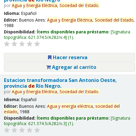
por
Agua
y
Energía
Eléctrica,
Sociedad
de
l
Estado
.
Idioma:
Español
Editor:
Buenos Aires:
Agua
y
Energía
Eléctrica,
Sociedad
de
l
Estado
,
1988
Disponibilidad:
Ítems disponibles para préstamo:
Signatura
topográfica:
621.374.5/A282/v.4
(1).
Hacer reserva
Agregar al carrito
Estacion transformadora San Antonio Oeste,
provincia
de
Río Negro.
por
Agua
y
Energía
Eléctrica,
Sociedad
de
l
Estado
.
Idioma:
Español
Editor:
Buenos Aires:
Agua
y
energía
eléctrica,
sociedad
de
l
estado
, 1988
Disponibilidad:
Ítems disponibles para préstamo:
Signatura
topográfica:
621.374.5/A282/v.3
(1).