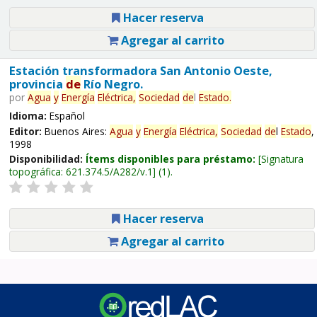
Hacer reserva
Agregar al carrito
Estación transformadora San Antonio Oeste,
provincia
de
Río Negro.
por
Agua
y
Energía
Eléctrica,
Sociedad
de
l
Estado
.
Idioma:
Español
Editor:
Buenos Aires:
Agua
y
Energía
Eléctrica,
Sociedad
de
l
Estado
,
1998
Disponibilidad:
Ítems disponibles para préstamo:
Signatura
topográfica:
621.374.5/A282/v.1
(1).
Hacer reserva
Agregar al carrito