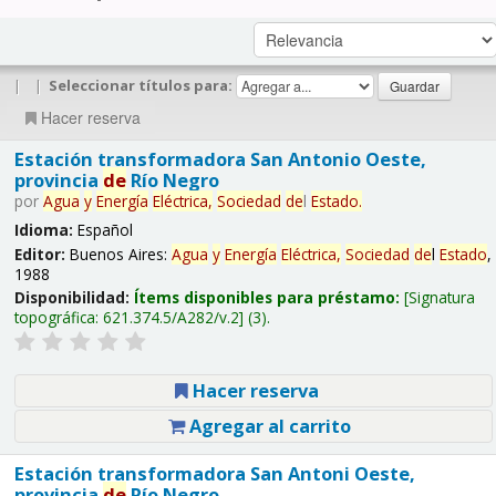
|
|
Seleccionar títulos para:
Hacer reserva
Estación transformadora San Antonio Oeste,
provincia
de
Río Negro
por
Agua
y
Energía
Eléctrica,
Sociedad
de
l
Estado
.
Idioma:
Español
Editor:
Buenos Aires:
Agua
y
Energía
Eléctrica,
Sociedad
de
l
Estado
,
1988
Disponibilidad:
Ítems disponibles para préstamo:
Signatura
topográfica:
621.374.5/A282/v.2
(3).
Hacer reserva
Agregar al carrito
Estación transformadora San Antoni Oeste,
provincia
de
Río Negro