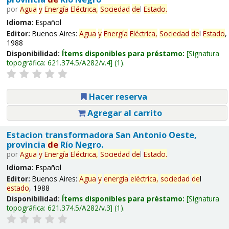
por
Agua
y
Energía
Eléctrica,
Sociedad
de
l
Estado
.
Idioma:
Español
Editor:
Buenos Aires:
Agua
y
Energía
Eléctrica,
Sociedad
de
l
Estado
,
1988
Disponibilidad:
Ítems disponibles para préstamo:
Signatura
topográfica:
621.374.5/A282/v.4
(1).
Hacer reserva
Agregar al carrito
Estacion transformadora San Antonio Oeste,
provincia
de
Río Negro.
por
Agua
y
Energía
Eléctrica,
Sociedad
de
l
Estado
.
Idioma:
Español
Editor:
Buenos Aires:
Agua
y
energía
eléctrica,
sociedad
de
l
estado
, 1988
Disponibilidad:
Ítems disponibles para préstamo:
Signatura
topográfica:
621.374.5/A282/v.3
(1).