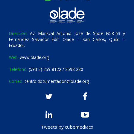
Dirección:
Av. Mariscal Antonio José de Sucre N58-63 y
Fernández Salvador Edif. Olade – San Carlos, Quito –
Ecuador.
Web:
www.olade.org
Teléfono:
(593 2) 259 8122 / 2598 280
Correo:
centro.documentacion@olade.org
Tweets by cubemediaco