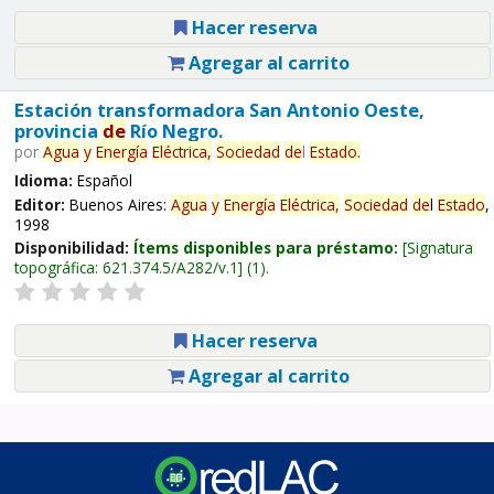
Hacer reserva
Agregar al carrito
Estación transformadora San Antonio Oeste,
provincia
de
Río Negro.
por
Agua
y
Energía
Eléctrica,
Sociedad
de
l
Estado
.
Idioma:
Español
Editor:
Buenos Aires:
Agua
y
Energía
Eléctrica,
Sociedad
de
l
Estado
,
1998
Disponibilidad:
Ítems disponibles para préstamo:
Signatura
topográfica:
621.374.5/A282/v.1
(1).
Hacer reserva
Agregar al carrito