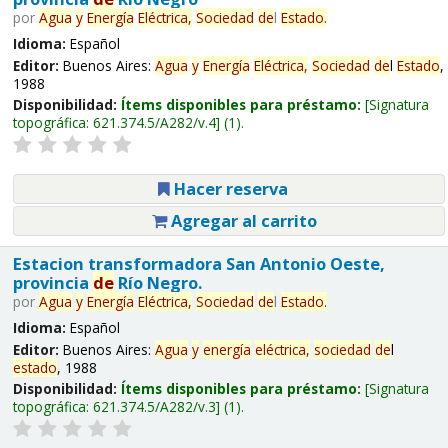
por
Agua
y
Energía
Eléctrica,
Sociedad
de
l
Estado
.
Idioma:
Español
Editor:
Buenos Aires:
Agua
y
Energía
Eléctrica,
Sociedad
de
l
Estado
,
1988
Disponibilidad:
Ítems disponibles para préstamo:
Signatura
topográfica:
621.374.5/A282/v.4
(1).
Hacer reserva
Agregar al carrito
Estacion transformadora San Antonio Oeste,
provincia
de
Río Negro.
por
Agua
y
Energía
Eléctrica,
Sociedad
de
l
Estado
.
Idioma:
Español
Editor:
Buenos Aires:
Agua
y
energía
eléctrica,
sociedad
de
l
estado
, 1988
Disponibilidad:
Ítems disponibles para préstamo:
Signatura
topográfica:
621.374.5/A282/v.3
(1).