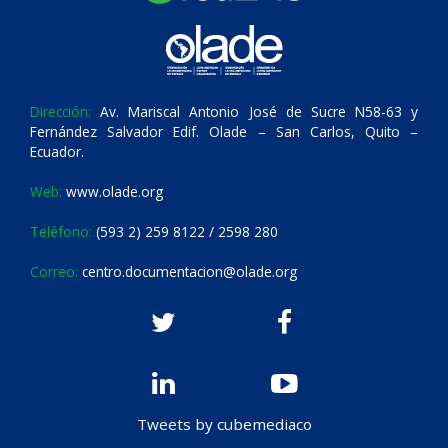
Dirección:
Av. Mariscal Antonio José de Sucre N58-63 y
Fernández Salvador Edif. Olade – San Carlos, Quito –
Ecuador.
Web:
www.olade.org
Teléfono:
(593 2) 259 8122 / 2598 280
Correo:
centro.documentacion@olade.org
Tweets by cubemediaco