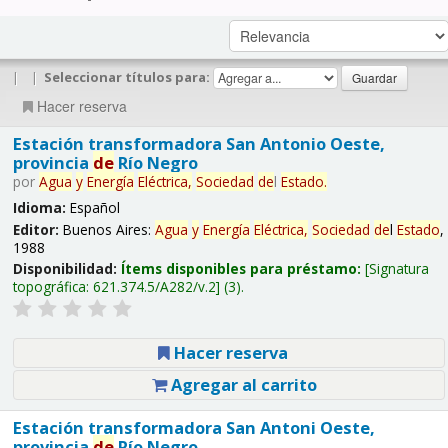
|
|
Seleccionar títulos para:
Hacer reserva
Estación transformadora San Antonio Oeste,
provincia
de
Río Negro
por
Agua
y
Energía
Eléctrica,
Sociedad
de
l
Estado
.
Idioma:
Español
Editor:
Buenos Aires:
Agua
y
Energía
Eléctrica,
Sociedad
de
l
Estado
,
1988
Disponibilidad:
Ítems disponibles para préstamo:
Signatura
topográfica:
621.374.5/A282/v.2
(3).
Hacer reserva
Agregar al carrito
Estación transformadora San Antoni Oeste,
provincia
de
Río Negro