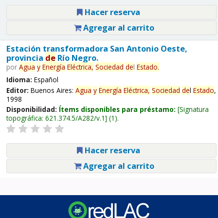
Hacer reserva
Agregar al carrito
Estación transformadora San Antonio Oeste,
provincia
de
Río Negro.
por
Agua
y
Energía
Eléctrica,
Sociedad
de
l
Estado
.
Idioma:
Español
Editor:
Buenos Aires:
Agua
y
Energía
Eléctrica,
Sociedad
de
l
Estado
,
1998
Disponibilidad:
Ítems disponibles para préstamo:
Signatura
topográfica:
621.374.5/A282/v.1
(1).
Hacer reserva
Agregar al carrito