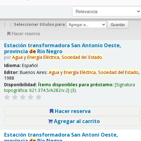
|
|
Seleccionar títulos para:
Hacer reserva
Estación transformadora San Antonio Oeste,
provincia
de
Río Negro
por
Agua
y
Energía
Eléctrica,
Sociedad
de
l
Estado
.
Idioma:
Español
Editor:
Buenos Aires:
Agua
y
Energía
Eléctrica,
Sociedad
de
l
Estado
,
1988
Disponibilidad:
Ítems disponibles para préstamo:
Signatura
topográfica:
621.374.5/A282/v.2
(3).
Hacer reserva
Agregar al carrito
Estación transformadora San Antoni Oeste,
provincia
de
Río Negro