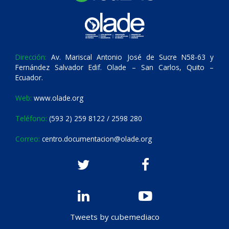
Dirección:
Av. Mariscal Antonio José de Sucre N58-63 y
Fernández Salvador Edif. Olade – San Carlos, Quito –
Ecuador.
Web:
www.olade.org
Teléfono:
(593 2) 259 8122 / 2598 280
Correo:
centro.documentacion@olade.org
Tweets by cubemediaco