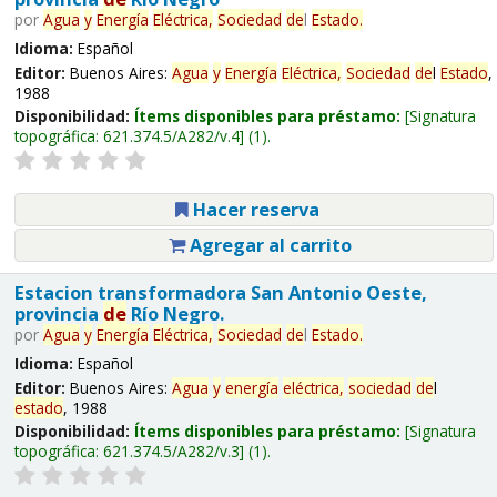
por
Agua
y
Energía
Eléctrica,
Sociedad
de
l
Estado
.
Idioma:
Español
Editor:
Buenos Aires:
Agua
y
Energía
Eléctrica,
Sociedad
de
l
Estado
,
1988
Disponibilidad:
Ítems disponibles para préstamo:
Signatura
topográfica:
621.374.5/A282/v.4
(1).
Hacer reserva
Agregar al carrito
Estacion transformadora San Antonio Oeste,
provincia
de
Río Negro.
por
Agua
y
Energía
Eléctrica,
Sociedad
de
l
Estado
.
Idioma:
Español
Editor:
Buenos Aires:
Agua
y
energía
eléctrica,
sociedad
de
l
estado
, 1988
Disponibilidad:
Ítems disponibles para préstamo:
Signatura
topográfica:
621.374.5/A282/v.3
(1).