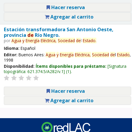
Hacer reserva
Agregar al carrito
Estación transformadora San Antonio Oeste,
provincia
de
Río Negro.
por
Agua
y
Energía
Eléctrica,
Sociedad
de
l
Estado
.
Idioma:
Español
Editor:
Buenos Aires:
Agua
y
Energía
Eléctrica,
Sociedad
de
l
Estado
,
1998
Disponibilidad:
Ítems disponibles para préstamo:
Signatura
topográfica:
621.374.5/A282/v.1
(1).
Hacer reserva
Agregar al carrito