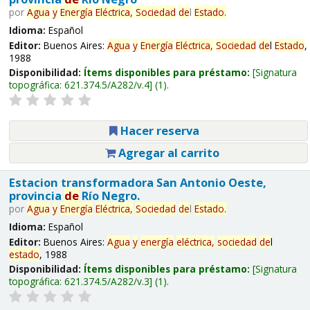
por
Agua
y
Energía
Eléctrica,
Sociedad
de
l
Estado
.
Idioma:
Español
Editor:
Buenos Aires:
Agua
y
Energía
Eléctrica,
Sociedad
de
l
Estado
,
1988
Disponibilidad:
Ítems disponibles para préstamo:
Signatura
topográfica:
621.374.5/A282/v.4
(1).
Hacer reserva
Agregar al carrito
Estacion transformadora San Antonio Oeste,
provincia
de
Río Negro.
por
Agua
y
Energía
Eléctrica,
Sociedad
de
l
Estado
.
Idioma:
Español
Editor:
Buenos Aires:
Agua
y
energía
eléctrica,
sociedad
de
l
estado
, 1988
Disponibilidad:
Ítems disponibles para préstamo:
Signatura
topográfica:
621.374.5/A282/v.3
(1).