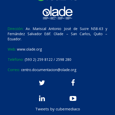
Dirección:
Av. Mariscal Antonio José de Sucre N58-63 y
Fernández Salvador Edif. Olade – San Carlos, Quito –
Ecuador.
Web:
www.olade.org
Teléfono:
(593 2) 259 8122 / 2598 280
Correo:
centro.documentacion@olade.org
Tweets by cubemediaco