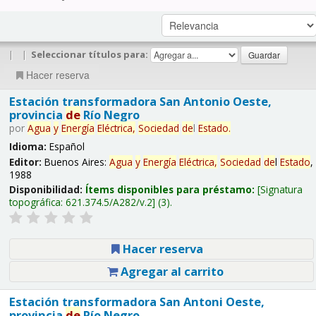
|
|
Seleccionar títulos para:
Hacer reserva
Estación transformadora San Antonio Oeste,
provincia
de
Río Negro
por
Agua
y
Energía
Eléctrica,
Sociedad
de
l
Estado
.
Idioma:
Español
Editor:
Buenos Aires:
Agua
y
Energía
Eléctrica,
Sociedad
de
l
Estado
,
1988
Disponibilidad:
Ítems disponibles para préstamo:
Signatura
topográfica:
621.374.5/A282/v.2
(3).
Hacer reserva
Agregar al carrito
Estación transformadora San Antoni Oeste,
provincia
de
Río Negro