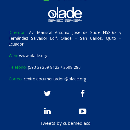
Dirección:
Av. Mariscal Antonio José de Sucre N58-63 y
Fernández Salvador Edif. Olade – San Carlos, Quito –
Ecuador.
Web:
www.olade.org
Teléfono:
(593 2) 259 8122 / 2598 280
Correo:
centro.documentacion@olade.org
Tweets by cubemediaco