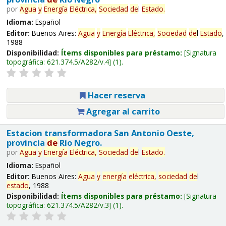
por
Agua
y
Energía
Eléctrica,
Sociedad
de
l
Estado
.
Idioma:
Español
Editor:
Buenos Aires:
Agua
y
Energía
Eléctrica,
Sociedad
de
l
Estado
,
1988
Disponibilidad:
Ítems disponibles para préstamo:
Signatura
topográfica:
621.374.5/A282/v.4
(1).
Hacer reserva
Agregar al carrito
Estacion transformadora San Antonio Oeste,
provincia
de
Río Negro.
por
Agua
y
Energía
Eléctrica,
Sociedad
de
l
Estado
.
Idioma:
Español
Editor:
Buenos Aires:
Agua
y
energía
eléctrica,
sociedad
de
l
estado
, 1988
Disponibilidad:
Ítems disponibles para préstamo:
Signatura
topográfica:
621.374.5/A282/v.3
(1).