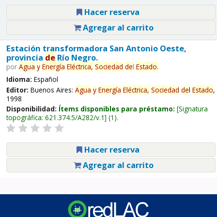
Hacer reserva
Agregar al carrito
Estación transformadora San Antonio Oeste,
provincia
de
Río Negro.
por
Agua
y
Energía
Eléctrica,
Sociedad
de
l
Estado
.
Idioma:
Español
Editor:
Buenos Aires:
Agua
y
Energía
Eléctrica,
Sociedad
de
l
Estado
,
1998
Disponibilidad:
Ítems disponibles para préstamo:
Signatura
topográfica:
621.374.5/A282/v.1
(1).
Hacer reserva
Agregar al carrito