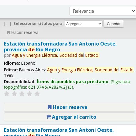
|
|
Seleccionar títulos para:
Hacer reserva
Estación transformadora San Antonio Oeste,
provincia
de
Río Negro
por
Agua
y
Energía
Eléctrica,
Sociedad
de
l
Estado
.
Idioma:
Español
Editor:
Buenos Aires:
Agua
y
Energía
Eléctrica,
Sociedad
de
l
Estado
,
1988
Disponibilidad:
Ítems disponibles para préstamo:
Signatura
topográfica:
621.374.5/A282/v.2
(3).
Hacer reserva
Agregar al carrito
Estación transformadora San Antoni Oeste,
provincia
de
Río Negro