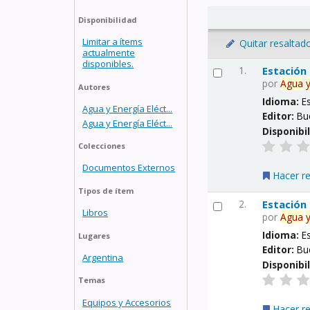
Disponibilidad
Limitar a ítems
Quitar resaltad
actualmente
disponibles.
1.
Estación
por
Agua
Autores
Idioma:
E
Agua y Energía Eléct...
Editor:
Bu
Agua y Energía Eléct...
Disponibi
Colecciones
Documentos Externos
Hacer r
Tipos de ítem
2.
Estación
Libros
por
Agua
Idioma:
E
Lugares
Editor:
Bu
Argentina
Disponibi
Temas
Equipos y Accesorios
Hacer r