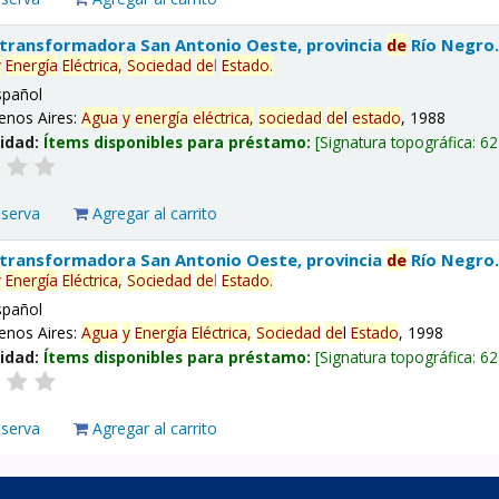
 transformadora San Antonio Oeste, provincia
de
Río Negro
y
Energía
Eléctrica,
Sociedad
de
l
Estado
.
spañol
enos Aires:
Agua
y
energía
eléctrica,
sociedad
de
l
estado
, 1988
lidad:
Ítems disponibles para préstamo:
Signatura topográfica:
62
eserva
Agregar al carrito
 transformadora San Antonio Oeste, provincia
de
Río Negro
y
Energía
Eléctrica,
Sociedad
de
l
Estado
.
spañol
enos Aires:
Agua
y
Energía
Eléctrica,
Sociedad
de
l
Estado
, 1998
lidad:
Ítems disponibles para préstamo:
Signatura topográfica:
62
eserva
Agregar al carrito