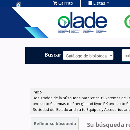
Carrito
Listas
Centro de
Documentación
OLADE -
Buscar
Inicio
›
Resultados de la búsqueda para 'ccl=su:"Sistemas de E
and su-to:Sistemas de Energía and itype:BK and su-to:Si
Sociedad del Estado and su-to:Equipos y Accesorios and
Refinar su búsqueda
Su búsqueda re