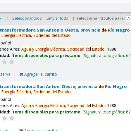
|
Seleccionar todo
Limpiar todo
|
Seleccionar títulos para:
o
 transformadora San Antonio Oeste, provincia
de
Río Negro
y
Energía
Eléctrica,
Sociedad
de
l
Estado
.
spañol
enos Aires:
Agua
y
Energía
Eléctrica,
Sociedad
de
l
Estado
, 1988
lidad:
Ítems disponibles para préstamo:
Signatura topográfica:
62
eserva
Agregar al carrito
 transformadora San Antoni Oeste, provincia
de
Río Negro
y
Energía
Eléctrica,
Sociedad
de
l
Estado
.
spañol
enos Aires:
Agua
y
Energía
Eléctrica,
Sociedad
de
l
Estado
, 1988
lidad:
Ítems disponibles para préstamo:
Signatura topográfica:
62
eserva
Agregar al carrito