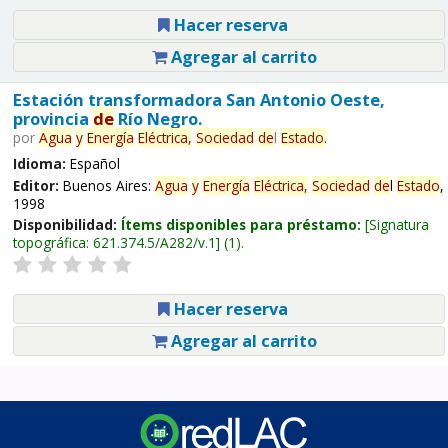
Hacer reserva
Agregar al carrito
Estación transformadora San Antonio Oeste,
provincia
de
Río Negro.
por
Agua
y
Energía
Eléctrica,
Sociedad
de
l
Estado
.
Idioma:
Español
Editor:
Buenos Aires:
Agua
y
Energía
Eléctrica,
Sociedad
de
l
Estado
,
1998
Disponibilidad:
Ítems disponibles para préstamo:
Signatura
topográfica:
621.374.5/A282/v.1
(1).
Hacer reserva
Agregar al carrito