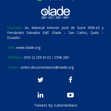
Dirección:
Av. Mariscal Antonio José de Sucre N58-63 y
Fernández Salvador Edif. Olade – San Carlos, Quito –
Ecuador.
Web:
www.olade.org
Teléfono:
(593 2) 259 8122 / 2598 280
Correo:
centro.documentacion@olade.org
Tweets by cubemediaco