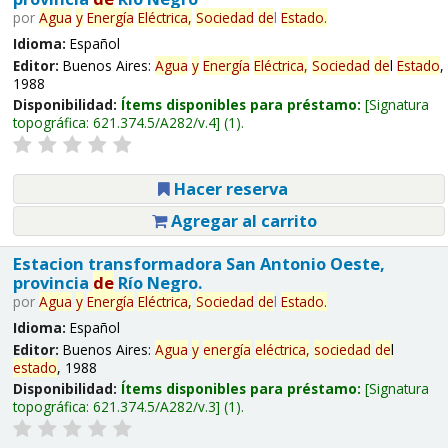
por
Agua
y
Energía
Eléctrica,
Sociedad
de
l
Estado
.
Idioma:
Español
Editor:
Buenos Aires:
Agua
y
Energía
Eléctrica,
Sociedad
de
l
Estado
,
1988
Disponibilidad:
Ítems disponibles para préstamo:
Signatura
topográfica:
621.374.5/A282/v.4
(1).
Hacer reserva
Agregar al carrito
Estacion transformadora San Antonio Oeste,
provincia
de
Río Negro.
por
Agua
y
Energía
Eléctrica,
Sociedad
de
l
Estado
.
Idioma:
Español
Editor:
Buenos Aires:
Agua
y
energía
eléctrica,
sociedad
de
l
estado
, 1988
Disponibilidad:
Ítems disponibles para préstamo:
Signatura
topográfica:
621.374.5/A282/v.3
(1).