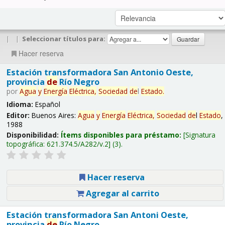
|
|
Seleccionar títulos para:
Hacer reserva
Estación transformadora San Antonio Oeste,
provincia
de
Río Negro
por
Agua
y
Energía
Eléctrica,
Sociedad
de
l
Estado
.
Idioma:
Español
Editor:
Buenos Aires:
Agua
y
Energía
Eléctrica,
Sociedad
de
l
Estado
,
1988
Disponibilidad:
Ítems disponibles para préstamo:
Signatura
topográfica:
621.374.5/A282/v.2
(3).
Hacer reserva
Agregar al carrito
Estación transformadora San Antoni Oeste,
provincia
de
Río Negro