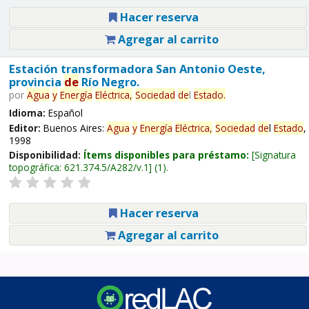
Hacer reserva
Agregar al carrito
Estación transformadora San Antonio Oeste,
provincia
de
Río Negro.
por
Agua
y
Energía
Eléctrica,
Sociedad
de
l
Estado
.
Idioma:
Español
Editor:
Buenos Aires:
Agua
y
Energía
Eléctrica,
Sociedad
de
l
Estado
,
1998
Disponibilidad:
Ítems disponibles para préstamo:
Signatura
topográfica:
621.374.5/A282/v.1
(1).
Hacer reserva
Agregar al carrito