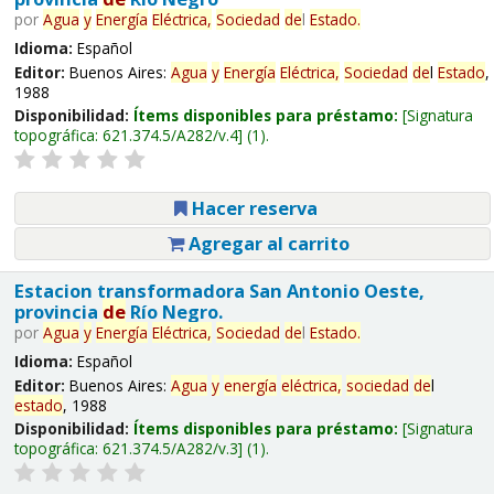
por
Agua
y
Energía
Eléctrica,
Sociedad
de
l
Estado
.
Idioma:
Español
Editor:
Buenos Aires:
Agua
y
Energía
Eléctrica,
Sociedad
de
l
Estado
,
1988
Disponibilidad:
Ítems disponibles para préstamo:
Signatura
topográfica:
621.374.5/A282/v.4
(1).
Hacer reserva
Agregar al carrito
Estacion transformadora San Antonio Oeste,
provincia
de
Río Negro.
por
Agua
y
Energía
Eléctrica,
Sociedad
de
l
Estado
.
Idioma:
Español
Editor:
Buenos Aires:
Agua
y
energía
eléctrica,
sociedad
de
l
estado
, 1988
Disponibilidad:
Ítems disponibles para préstamo:
Signatura
topográfica:
621.374.5/A282/v.3
(1).