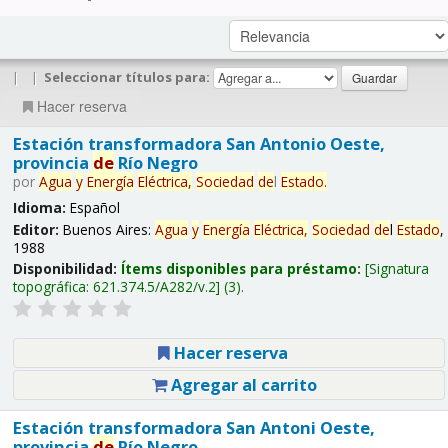
|
|
Seleccionar títulos para:
Hacer reserva
Estación transformadora San Antonio Oeste,
provincia
de
Río Negro
por
Agua
y
Energía
Eléctrica,
Sociedad
de
l
Estado
.
Idioma:
Español
Editor:
Buenos Aires:
Agua
y
Energía
Eléctrica,
Sociedad
de
l
Estado
,
1988
Disponibilidad:
Ítems disponibles para préstamo:
Signatura
topográfica:
621.374.5/A282/v.2
(3).
Hacer reserva
Agregar al carrito
Estación transformadora San Antoni Oeste,
provincia
de
Río Negro