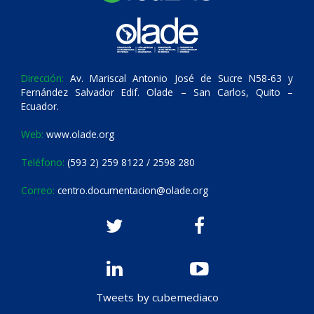
Dirección:
Av. Mariscal Antonio José de Sucre N58-63 y
Fernández Salvador Edif. Olade – San Carlos, Quito –
Ecuador.
Web:
www.olade.org
Teléfono:
(593 2) 259 8122 / 2598 280
Correo:
centro.documentacion@olade.org
Tweets by cubemediaco