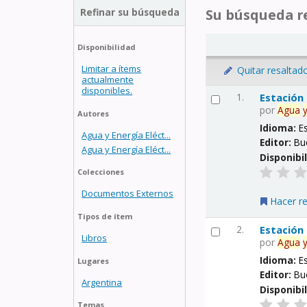
Refinar su búsqueda
Su búsqueda re
Disponibilidad
Limitar a ítems
Quitar resaltad
actualmente
disponibles.
1.
Estación
por
Agua
Autores
Idioma:
E
Agua y Energía Eléct...
Editor:
Bu
Agua y Energía Eléct...
Disponibi
Colecciones
Documentos Externos
Hacer r
Tipos de ítem
2.
Estación
Libros
por
Agua
Idioma:
E
Lugares
Editor:
Bu
Argentina
Disponibi
Temas