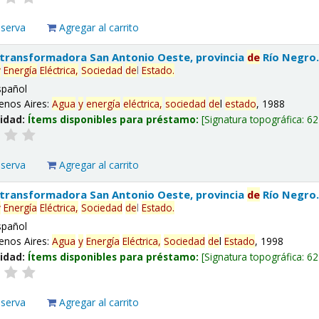
eserva
Agregar al carrito
 transformadora San Antonio Oeste, provincia
de
Río Negro
y
Energía
Eléctrica,
Sociedad
de
l
Estado
.
spañol
enos Aires:
Agua
y
energía
eléctrica,
sociedad
de
l
estado
, 1988
lidad:
Ítems disponibles para préstamo:
Signatura topográfica:
62
eserva
Agregar al carrito
 transformadora San Antonio Oeste, provincia
de
Río Negro
y
Energía
Eléctrica,
Sociedad
de
l
Estado
.
spañol
enos Aires:
Agua
y
Energía
Eléctrica,
Sociedad
de
l
Estado
, 1998
lidad:
Ítems disponibles para préstamo:
Signatura topográfica:
62
eserva
Agregar al carrito