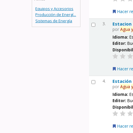
Equipos y Accesorios
Hacer r
Producción de Energí...
Sistemas de Energía
3.
Estacion
por
Agua
Idioma:
E
Editor:
Bu
Disponibi
Hacer r
4.
Estación
por
Agua
Idioma:
E
Editor:
Bu
Disponibi
Hacer r