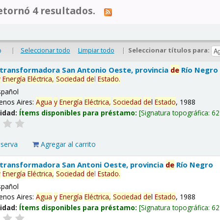
tornó 4 resultados.
|
Seleccionar todo
Limpiar todo
|
Seleccionar títulos para:
o
 transformadora San Antonio Oeste, provincia
de
Río Negro
y
Energía
Eléctrica,
Sociedad
de
l
Estado
.
spañol
enos Aires:
Agua
y
Energía
Eléctrica,
Sociedad
de
l
Estado
, 1988
lidad:
Ítems disponibles para préstamo:
Signatura topográfica:
62
eserva
Agregar al carrito
 transformadora San Antoni Oeste, provincia
de
Río Negro
y
Energía
Eléctrica,
Sociedad
de
l
Estado
.
spañol
enos Aires:
Agua
y
Energía
Eléctrica,
Sociedad
de
l
Estado
, 1988
lidad:
Ítems disponibles para préstamo:
Signatura topográfica:
62