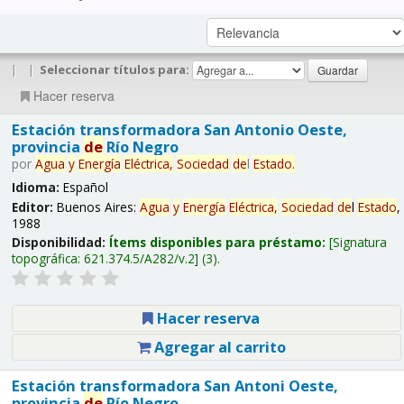
|
|
Seleccionar títulos para:
Hacer reserva
Estación transformadora San Antonio Oeste,
provincia
de
Río Negro
por
Agua
y
Energía
Eléctrica,
Sociedad
de
l
Estado
.
Idioma:
Español
Editor:
Buenos Aires:
Agua
y
Energía
Eléctrica,
Sociedad
de
l
Estado
,
1988
Disponibilidad:
Ítems disponibles para préstamo:
Signatura
topográfica:
621.374.5/A282/v.2
(3).
Hacer reserva
Agregar al carrito
Estación transformadora San Antoni Oeste,
provincia
de
Río Negro