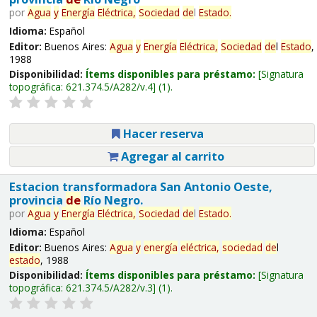
por
Agua
y
Energía
Eléctrica,
Sociedad
de
l
Estado
.
Idioma:
Español
Editor:
Buenos Aires:
Agua
y
Energía
Eléctrica,
Sociedad
de
l
Estado
,
1988
Disponibilidad:
Ítems disponibles para préstamo:
Signatura
topográfica:
621.374.5/A282/v.4
(1).
Hacer reserva
Agregar al carrito
Estacion transformadora San Antonio Oeste,
provincia
de
Río Negro.
por
Agua
y
Energía
Eléctrica,
Sociedad
de
l
Estado
.
Idioma:
Español
Editor:
Buenos Aires:
Agua
y
energía
eléctrica,
sociedad
de
l
estado
, 1988
Disponibilidad:
Ítems disponibles para préstamo:
Signatura
topográfica:
621.374.5/A282/v.3
(1).