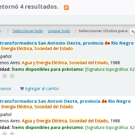
tornó 4 resultados.
|
Seleccionar todo
Limpiar todo
|
Seleccionar títulos para:
o
 transformadora San Antonio Oeste, provincia
de
Río Negro
y
Energía
Eléctrica,
Sociedad
de
l
Estado
.
spañol
enos Aires:
Agua
y
Energía
Eléctrica,
Sociedad
de
l
Estado
, 1988
lidad:
Ítems disponibles para préstamo:
Signatura topográfica:
62
eserva
Agregar al carrito
 transformadora San Antoni Oeste, provincia
de
Río Negro
y
Energía
Eléctrica,
Sociedad
de
l
Estado
.
spañol
enos Aires:
Agua
y
Energía
Eléctrica,
Sociedad
de
l
Estado
, 1988
lidad:
Ítems disponibles para préstamo:
Signatura topográfica:
62