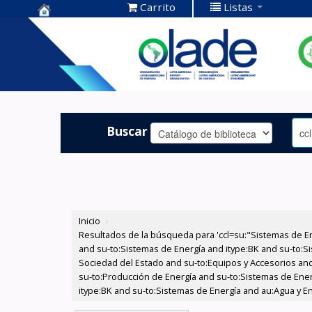
Carrito
Listas
Centro de
Documentación
OLADE -
Buscar
Inicio
›
Resultados de la búsqueda para 'ccl=su:"Sistemas de E
and su-to:Sistemas de Energía and itype:BK and su-to:Si
Sociedad del Estado and su-to:Equipos y Accesorios and 
su-to:Producción de Energía and su-to:Sistemas de Ener
itype:BK and su-to:Sistemas de Energía and au:Agua y En