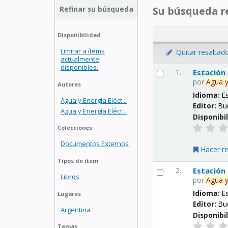
Refinar su búsqueda
Su búsqueda re
Disponibilidad
Limitar a ítems
Quitar resaltad
actualmente
disponibles.
1.
Estación
por
Agua
Autores
Idioma:
E
Agua y Energía Eléct...
Editor:
Bu
Agua y Energía Eléct...
Disponibi
Colecciones
Documentos Externos
Hacer r
Tipos de ítem
2.
Estación
Libros
por
Agua
Idioma:
E
Lugares
Editor:
Bu
Argentina
Disponibi
Temas