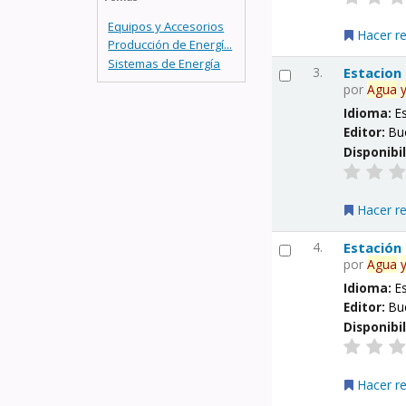
Equipos y Accesorios
Hacer r
Producción de Energí...
Sistemas de Energía
3.
Estacion
por
Agua
Idioma:
E
Editor:
Bu
Disponibi
Hacer r
4.
Estación
por
Agua
Idioma:
E
Editor:
Bu
Disponibi
Hacer r