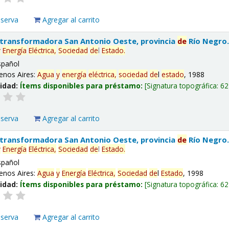
eserva
Agregar al carrito
 transformadora San Antonio Oeste, provincia
de
Río Negro
y
Energía
Eléctrica,
Sociedad
de
l
Estado
.
spañol
enos Aires:
Agua
y
energía
eléctrica,
sociedad
de
l
estado
, 1988
lidad:
Ítems disponibles para préstamo:
Signatura topográfica:
62
eserva
Agregar al carrito
 transformadora San Antonio Oeste, provincia
de
Río Negro
y
Energía
Eléctrica,
Sociedad
de
l
Estado
.
spañol
enos Aires:
Agua
y
Energía
Eléctrica,
Sociedad
de
l
Estado
, 1998
lidad:
Ítems disponibles para préstamo:
Signatura topográfica:
62
eserva
Agregar al carrito