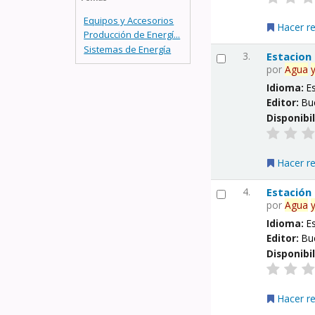
Equipos y Accesorios
Hacer r
Producción de Energí...
Sistemas de Energía
3.
Estacion
por
Agua
Idioma:
E
Editor:
Bu
Disponibi
Hacer r
4.
Estación
por
Agua
Idioma:
E
Editor:
Bu
Disponibi
Hacer r