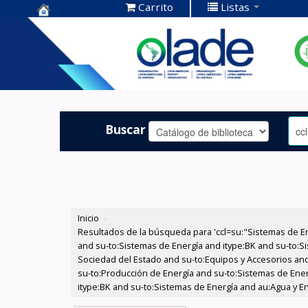
Carrito
Listas
Centro de
Documentación
OLADE -
Buscar
Inicio
›
Resultados de la búsqueda para 'ccl=su:"Sistemas de E
and su-to:Sistemas de Energía and itype:BK and su-to:Si
Sociedad del Estado and su-to:Equipos y Accesorios and 
su-to:Producción de Energía and su-to:Sistemas de Ener
itype:BK and su-to:Sistemas de Energía and au:Agua y En