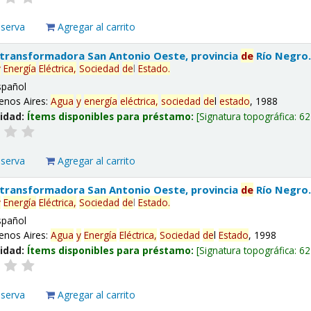
eserva
Agregar al carrito
 transformadora San Antonio Oeste, provincia
de
Río Negro
y
Energía
Eléctrica,
Sociedad
de
l
Estado
.
spañol
enos Aires:
Agua
y
energía
eléctrica,
sociedad
de
l
estado
, 1988
lidad:
Ítems disponibles para préstamo:
Signatura topográfica:
62
eserva
Agregar al carrito
 transformadora San Antonio Oeste, provincia
de
Río Negro
y
Energía
Eléctrica,
Sociedad
de
l
Estado
.
spañol
enos Aires:
Agua
y
Energía
Eléctrica,
Sociedad
de
l
Estado
, 1998
lidad:
Ítems disponibles para préstamo:
Signatura topográfica:
62
eserva
Agregar al carrito