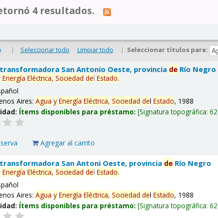
tornó 4 resultados.
|
Seleccionar todo
Limpiar todo
|
Seleccionar títulos para:
o
 transformadora San Antonio Oeste, provincia
de
Río Negro
y
Energía
Eléctrica,
Sociedad
de
l
Estado
.
spañol
enos Aires:
Agua
y
Energía
Eléctrica,
Sociedad
de
l
Estado
, 1988
lidad:
Ítems disponibles para préstamo:
Signatura topográfica:
62
eserva
Agregar al carrito
 transformadora San Antoni Oeste, provincia
de
Río Negro
y
Energía
Eléctrica,
Sociedad
de
l
Estado
.
spañol
enos Aires:
Agua
y
Energía
Eléctrica,
Sociedad
de
l
Estado
, 1988
lidad:
Ítems disponibles para préstamo:
Signatura topográfica:
62