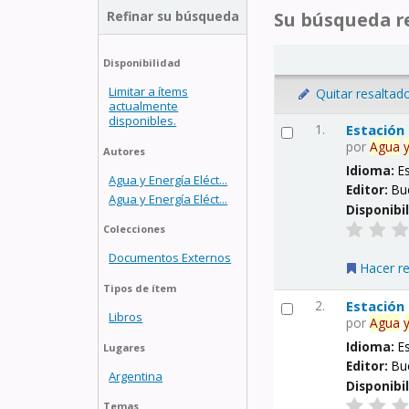
Refinar su búsqueda
Su búsqueda re
Disponibilidad
Limitar a ítems
Quitar resaltad
actualmente
disponibles.
1.
Estación
por
Agua
Autores
Idioma:
E
Agua y Energía Eléct...
Editor:
Bu
Agua y Energía Eléct...
Disponibi
Colecciones
Documentos Externos
Hacer r
Tipos de ítem
2.
Estación
Libros
por
Agua
Idioma:
E
Lugares
Editor:
Bu
Argentina
Disponibi
Temas