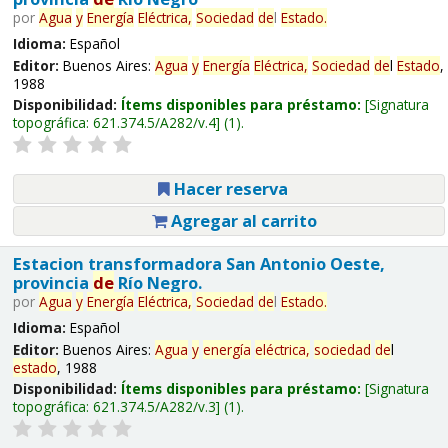
por
Agua
y
Energía
Eléctrica,
Sociedad
de
l
Estado
.
Idioma:
Español
Editor:
Buenos Aires:
Agua
y
Energía
Eléctrica,
Sociedad
de
l
Estado
,
1988
Disponibilidad:
Ítems disponibles para préstamo:
Signatura
topográfica:
621.374.5/A282/v.4
(1).
Hacer reserva
Agregar al carrito
Estacion transformadora San Antonio Oeste,
provincia
de
Río Negro.
por
Agua
y
Energía
Eléctrica,
Sociedad
de
l
Estado
.
Idioma:
Español
Editor:
Buenos Aires:
Agua
y
energía
eléctrica,
sociedad
de
l
estado
, 1988
Disponibilidad:
Ítems disponibles para préstamo:
Signatura
topográfica:
621.374.5/A282/v.3
(1).