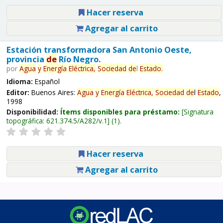
Hacer reserva
Agregar al carrito
Estación transformadora San Antonio Oeste,
provincia
de
Río Negro.
por
Agua
y
Energía
Eléctrica,
Sociedad
de
l
Estado
.
Idioma:
Español
Editor:
Buenos Aires:
Agua
y
Energía
Eléctrica,
Sociedad
de
l
Estado
,
1998
Disponibilidad:
Ítems disponibles para préstamo:
Signatura
topográfica:
621.374.5/A282/v.1
(1).
Hacer reserva
Agregar al carrito