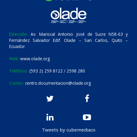
Dirección:
Av. Mariscal Antonio José de Sucre N58-63 y
Fernández Salvador Edif. Olade – San Carlos, Quito –
Ecuador.
Web:
www.olade.org
Teléfono:
(593 2) 259 8122 / 2598 280
Correo:
centro.documentacion@olade.org
Tweets by cubemediaco