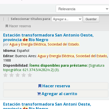
|
|
Seleccionar títulos para:
Hacer reserva
Estación transformadora San Antonio Oeste,
provincia
de
Río Negro
por
Agua
y
Energía
Eléctrica,
Sociedad
de
l
Estado
.
Idioma:
Español
Editor:
Buenos Aires:
Agua
y
Energía
Eléctrica,
Sociedad
de
l
Estado
,
1988
Disponibilidad:
Ítems disponibles para préstamo:
Signatura
topográfica:
621.374.5/A282/v.2
(3).
Hacer reserva
Agregar al carrito
Estación transformadora San Antoni Oeste,
provincia
de
Río Negro