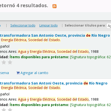
tornó 4 resultados.
|
Seleccionar todo
Limpiar todo
|
Seleccionar títulos para:
o
 transformadora San Antonio Oeste, provincia
de
Río Negro
y
Energía
Eléctrica,
Sociedad
de
l
Estado
.
spañol
enos Aires:
Agua
y
Energía
Eléctrica,
Sociedad
de
l
Estado
, 1988
lidad:
Ítems disponibles para préstamo:
Signatura topográfica:
62
eserva
Agregar al carrito
 transformadora San Antoni Oeste, provincia
de
Río Negro
y
Energía
Eléctrica,
Sociedad
de
l
Estado
.
spañol
enos Aires:
Agua
y
Energía
Eléctrica,
Sociedad
de
l
Estado
, 1988
lidad:
Ítems disponibles para préstamo:
Signatura topográfica:
62