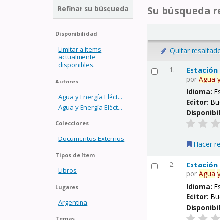
Refinar su búsqueda
Su búsqueda re
Disponibilidad
Limitar a ítems
Quitar resaltad
actualmente
disponibles.
1.
Estación
por
Agua
Autores
Idioma:
E
Agua y Energía Eléct...
Editor:
Bu
Agua y Energía Eléct...
Disponibi
Colecciones
Documentos Externos
Hacer r
Tipos de ítem
2.
Estación
Libros
por
Agua
Idioma:
E
Lugares
Editor:
Bu
Argentina
Disponibi
Temas