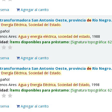
eserva
Agregar al carrito
 transformadora San Antonio Oeste, provincia
de
Río Negro
y
Energía
Eléctrica,
Sociedad
de
l
Estado
.
spañol
enos Aires:
Agua
y
energía
eléctrica,
sociedad
de
l
estado
, 1988
lidad:
Ítems disponibles para préstamo:
Signatura topográfica:
62
eserva
Agregar al carrito
 transformadora San Antonio Oeste, provincia
de
Río Negro
y
Energía
Eléctrica,
Sociedad
de
l
Estado
.
spañol
enos Aires:
Agua
y
Energía
Eléctrica,
Sociedad
de
l
Estado
, 1998
lidad:
Ítems disponibles para préstamo:
Signatura topográfica:
62
eserva
Agregar al carrito