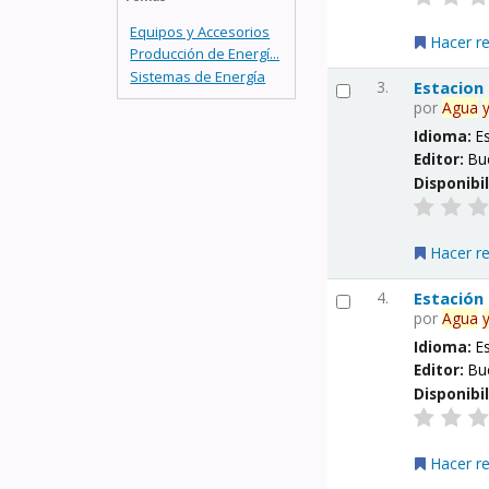
Equipos y Accesorios
Hacer r
Producción de Energí...
Sistemas de Energía
3.
Estacion
por
Agua
Idioma:
E
Editor:
Bu
Disponibi
Hacer r
4.
Estación
por
Agua
Idioma:
E
Editor:
Bu
Disponibi
Hacer r