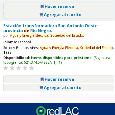
Hacer reserva
Agregar al carrito
Estación transformadora San Antonio Oeste,
provincia
de
Río Negro.
por
Agua
y
Energía
Eléctrica,
Sociedad
de
l
Estado
.
Idioma:
Español
Editor:
Buenos Aires:
Agua
y
Energía
Eléctrica,
Sociedad
de
l
Estado
,
1998
Disponibilidad:
Ítems disponibles para préstamo:
Signatura
topográfica:
621.374.5/A282/v.1
(1).
Hacer reserva
Agregar al carrito