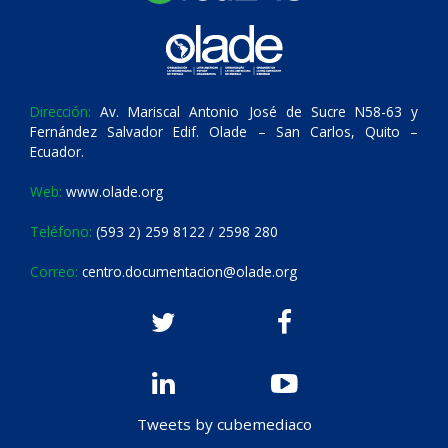
Dirección:
Av. Mariscal Antonio José de Sucre N58-63 y
Fernández Salvador Edif. Olade – San Carlos, Quito –
Ecuador.
Web:
www.olade.org
Teléfono:
(593 2) 259 8122 / 2598 280
Correo:
centro.documentacion@olade.org
Tweets by cubemediaco