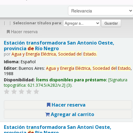
|
|
Seleccionar títulos para:
Hacer reserva
Estación transformadora San Antonio Oeste,
provincia
de
Río Negro
por
Agua
y
Energía
Eléctrica,
Sociedad
de
l
Estado
.
Idioma:
Español
Editor:
Buenos Aires:
Agua
y
Energía
Eléctrica,
Sociedad
de
l
Estado
,
1988
Disponibilidad:
Ítems disponibles para préstamo:
Signatura
topográfica:
621.374.5/A282/v.2
(3).
Hacer reserva
Agregar al carrito
Estación transformadora San Antoni Oeste,
provincia
de
Río Negro