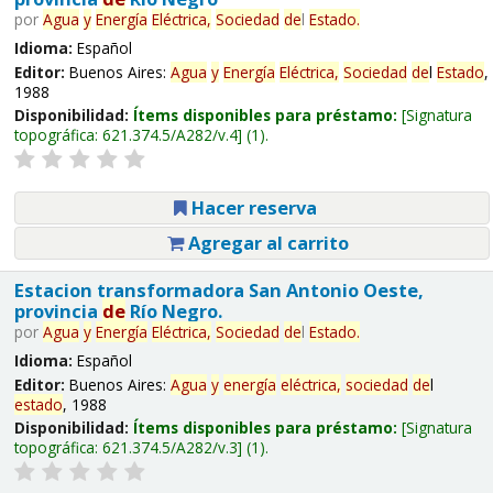
por
Agua
y
Energía
Eléctrica,
Sociedad
de
l
Estado
.
Idioma:
Español
Editor:
Buenos Aires:
Agua
y
Energía
Eléctrica,
Sociedad
de
l
Estado
,
1988
Disponibilidad:
Ítems disponibles para préstamo:
Signatura
topográfica:
621.374.5/A282/v.4
(1).
Hacer reserva
Agregar al carrito
Estacion transformadora San Antonio Oeste,
provincia
de
Río Negro.
por
Agua
y
Energía
Eléctrica,
Sociedad
de
l
Estado
.
Idioma:
Español
Editor:
Buenos Aires:
Agua
y
energía
eléctrica,
sociedad
de
l
estado
, 1988
Disponibilidad:
Ítems disponibles para préstamo:
Signatura
topográfica:
621.374.5/A282/v.3
(1).