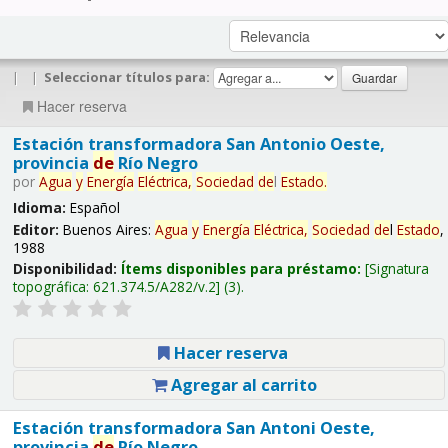
|
|
Seleccionar títulos para:
Hacer reserva
Estación transformadora San Antonio Oeste,
provincia
de
Río Negro
por
Agua
y
Energía
Eléctrica,
Sociedad
de
l
Estado
.
Idioma:
Español
Editor:
Buenos Aires:
Agua
y
Energía
Eléctrica,
Sociedad
de
l
Estado
,
1988
Disponibilidad:
Ítems disponibles para préstamo:
Signatura
topográfica:
621.374.5/A282/v.2
(3).
Hacer reserva
Agregar al carrito
Estación transformadora San Antoni Oeste,
provincia
de
Río Negro