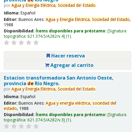
por
Agua
y
Energía
Eléctrica,
Sociedad
de
l
Estado
.
Idioma:
Español
Editor:
Buenos Aires:
Agua
y
Energía
Eléctrica,
Sociedad
de
l
Estado
,
1988
Disponibilidad:
Ítems disponibles para préstamo:
Signatura
topográfica:
621.374.5/A282/v.4
(1).
Hacer reserva
Agregar al carrito
Estacion transformadora San Antonio Oeste,
provincia
de
Río Negro.
por
Agua
y
Energía
Eléctrica,
Sociedad
de
l
Estado
.
Idioma:
Español
Editor:
Buenos Aires:
Agua
y
energía
eléctrica,
sociedad
de
l
estado
, 1988
Disponibilidad:
Ítems disponibles para préstamo:
Signatura
topográfica:
621.374.5/A282/v.3
(1).