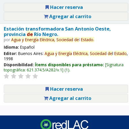
Hacer reserva
Agregar al carrito
Estación transformadora San Antonio Oeste,
provincia
de
Río Negro.
por
Agua
y
Energía
Eléctrica,
Sociedad
de
l
Estado
.
Idioma:
Español
Editor:
Buenos Aires:
Agua
y
Energía
Eléctrica,
Sociedad
de
l
Estado
,
1998
Disponibilidad:
Ítems disponibles para préstamo:
Signatura
topográfica:
621.374.5/A282/v.1
(1).
Hacer reserva
Agregar al carrito