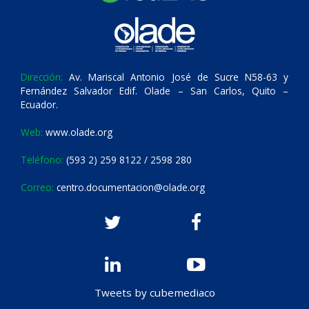
Dirección:
Av. Mariscal Antonio José de Sucre N58-63 y
Fernández Salvador Edif. Olade – San Carlos, Quito –
Ecuador.
Web:
www.olade.org
Teléfono:
(593 2) 259 8122 / 2598 280
Correo:
centro.documentacion@olade.org
Tweets by cubemediaco