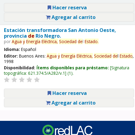
Hacer reserva
Agregar al carrito
Estación transformadora San Antonio Oeste,
provincia
de
Río Negro.
por
Agua
y
Energía
Eléctrica,
Sociedad
de
l
Estado
.
Idioma:
Español
Editor:
Buenos Aires:
Agua
y
Energía
Eléctrica,
Sociedad
de
l
Estado
,
1998
Disponibilidad:
Ítems disponibles para préstamo:
Signatura
topográfica:
621.374.5/A282/v.1
(1).
Hacer reserva
Agregar al carrito