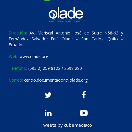
Dirección:
Av. Mariscal Antonio José de Sucre N58-63 y
Fernández Salvador Edif. Olade – San Carlos, Quito –
Ecuador.
Web:
www.olade.org
Teléfono:
(593 2) 259 8122 / 2598 280
Correo:
centro.documentacion@olade.org
Tweets by cubemediaco