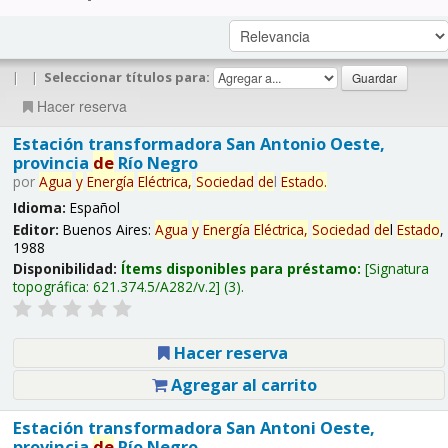
|
|
Seleccionar títulos para:
Hacer reserva
Estación transformadora San Antonio Oeste,
provincia
de
Río Negro
por
Agua
y
Energía
Eléctrica,
Sociedad
de
l
Estado
.
Idioma:
Español
Editor:
Buenos Aires:
Agua
y
Energía
Eléctrica,
Sociedad
de
l
Estado
,
1988
Disponibilidad:
Ítems disponibles para préstamo:
Signatura
topográfica:
621.374.5/A282/v.2
(3).
Hacer reserva
Agregar al carrito
Estación transformadora San Antoni Oeste,
provincia
de
Río Negro