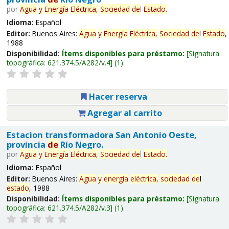
por
Agua
y
Energía
Eléctrica,
Sociedad
de
l
Estado
.
Idioma:
Español
Editor:
Buenos Aires:
Agua
y
Energía
Eléctrica,
Sociedad
de
l
Estado
,
1988
Disponibilidad:
Ítems disponibles para préstamo:
Signatura
topográfica:
621.374.5/A282/v.4
(1).
Hacer reserva
Agregar al carrito
Estacion transformadora San Antonio Oeste,
provincia
de
Río Negro.
por
Agua
y
Energía
Eléctrica,
Sociedad
de
l
Estado
.
Idioma:
Español
Editor:
Buenos Aires:
Agua
y
energía
eléctrica,
sociedad
de
l
estado
, 1988
Disponibilidad:
Ítems disponibles para préstamo:
Signatura
topográfica:
621.374.5/A282/v.3
(1).