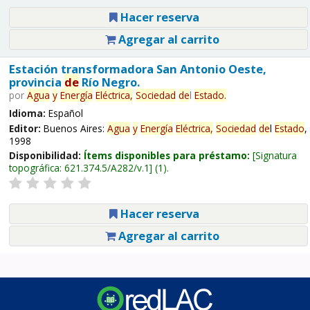
Hacer reserva
Agregar al carrito
Estación transformadora San Antonio Oeste,
provincia
de
Río Negro.
por
Agua
y
Energía
Eléctrica,
Sociedad
de
l
Estado
.
Idioma:
Español
Editor:
Buenos Aires:
Agua
y
Energía
Eléctrica,
Sociedad
de
l
Estado
,
1998
Disponibilidad:
Ítems disponibles para préstamo:
Signatura
topográfica:
621.374.5/A282/v.1
(1).
Hacer reserva
Agregar al carrito