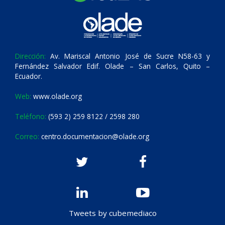
Dirección:
Av. Mariscal Antonio José de Sucre N58-63 y
Fernández Salvador Edif. Olade – San Carlos, Quito –
Ecuador.
Web:
www.olade.org
Teléfono:
(593 2) 259 8122 / 2598 280
Correo:
centro.documentacion@olade.org
Tweets by cubemediaco