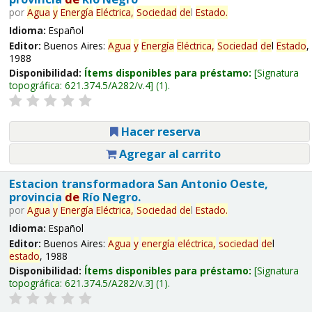
por
Agua
y
Energía
Eléctrica,
Sociedad
de
l
Estado
.
Idioma:
Español
Editor:
Buenos Aires:
Agua
y
Energía
Eléctrica,
Sociedad
de
l
Estado
,
1988
Disponibilidad:
Ítems disponibles para préstamo:
Signatura
topográfica:
621.374.5/A282/v.4
(1).
Hacer reserva
Agregar al carrito
Estacion transformadora San Antonio Oeste,
provincia
de
Río Negro.
por
Agua
y
Energía
Eléctrica,
Sociedad
de
l
Estado
.
Idioma:
Español
Editor:
Buenos Aires:
Agua
y
energía
eléctrica,
sociedad
de
l
estado
, 1988
Disponibilidad:
Ítems disponibles para préstamo:
Signatura
topográfica:
621.374.5/A282/v.3
(1).