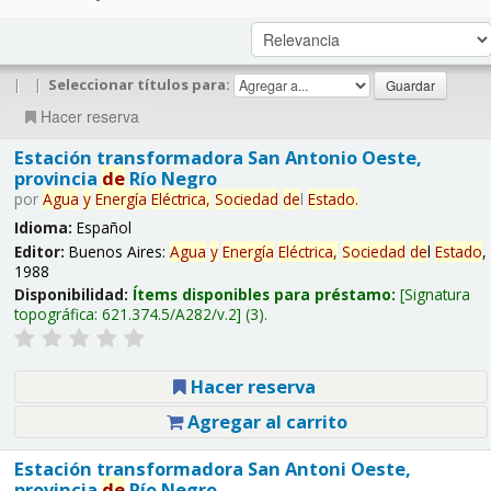
|
|
Seleccionar títulos para:
Hacer reserva
Estación transformadora San Antonio Oeste,
provincia
de
Río Negro
por
Agua
y
Energía
Eléctrica,
Sociedad
de
l
Estado
.
Idioma:
Español
Editor:
Buenos Aires:
Agua
y
Energía
Eléctrica,
Sociedad
de
l
Estado
,
1988
Disponibilidad:
Ítems disponibles para préstamo:
Signatura
topográfica:
621.374.5/A282/v.2
(3).
Hacer reserva
Agregar al carrito
Estación transformadora San Antoni Oeste,
provincia
de
Río Negro