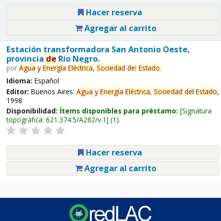
Hacer reserva
Agregar al carrito
Estación transformadora San Antonio Oeste,
provincia
de
Río Negro.
por
Agua
y
Energía
Eléctrica,
Sociedad
de
l
Estado
.
Idioma:
Español
Editor:
Buenos Aires:
Agua
y
Energía
Eléctrica,
Sociedad
de
l
Estado
,
1998
Disponibilidad:
Ítems disponibles para préstamo:
Signatura
topográfica:
621.374.5/A282/v.1
(1).
Hacer reserva
Agregar al carrito