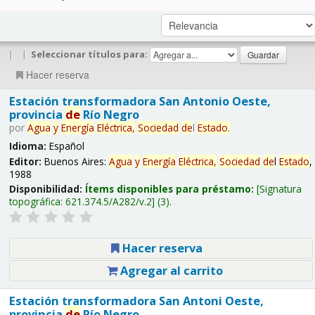
|
|
Seleccionar títulos para:
Hacer reserva
Estación transformadora San Antonio Oeste,
provincia
de
Río Negro
por
Agua
y
Energía
Eléctrica,
Sociedad
de
l
Estado
.
Idioma:
Español
Editor:
Buenos Aires:
Agua
y
Energía
Eléctrica,
Sociedad
de
l
Estado
,
1988
Disponibilidad:
Ítems disponibles para préstamo:
Signatura
topográfica:
621.374.5/A282/v.2
(3).
Hacer reserva
Agregar al carrito
Estación transformadora San Antoni Oeste,
provincia
de
Río Negro