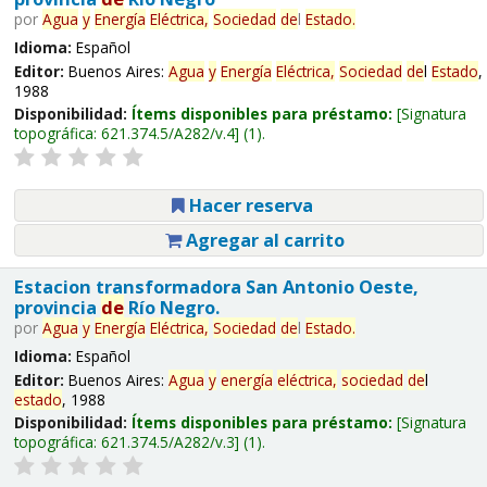
por
Agua
y
Energía
Eléctrica,
Sociedad
de
l
Estado
.
Idioma:
Español
Editor:
Buenos Aires:
Agua
y
Energía
Eléctrica,
Sociedad
de
l
Estado
,
1988
Disponibilidad:
Ítems disponibles para préstamo:
Signatura
topográfica:
621.374.5/A282/v.4
(1).
Hacer reserva
Agregar al carrito
Estacion transformadora San Antonio Oeste,
provincia
de
Río Negro.
por
Agua
y
Energía
Eléctrica,
Sociedad
de
l
Estado
.
Idioma:
Español
Editor:
Buenos Aires:
Agua
y
energía
eléctrica,
sociedad
de
l
estado
, 1988
Disponibilidad:
Ítems disponibles para préstamo:
Signatura
topográfica:
621.374.5/A282/v.3
(1).