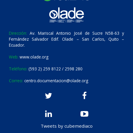
Dirección:
Av. Mariscal Antonio José de Sucre N58-63 y
Fernández Salvador Edif. Olade – San Carlos, Quito –
Ecuador.
Web:
www.olade.org
Teléfono:
(593 2) 259 8122 / 2598 280
Correo:
centro.documentacion@olade.org
Tweets by cubemediaco