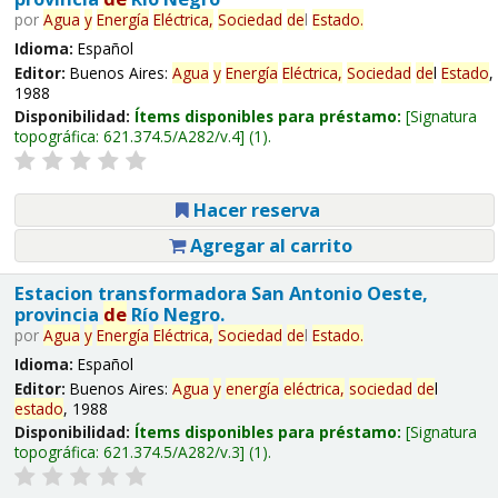
por
Agua
y
Energía
Eléctrica,
Sociedad
de
l
Estado
.
Idioma:
Español
Editor:
Buenos Aires:
Agua
y
Energía
Eléctrica,
Sociedad
de
l
Estado
,
1988
Disponibilidad:
Ítems disponibles para préstamo:
Signatura
topográfica:
621.374.5/A282/v.4
(1).
Hacer reserva
Agregar al carrito
Estacion transformadora San Antonio Oeste,
provincia
de
Río Negro.
por
Agua
y
Energía
Eléctrica,
Sociedad
de
l
Estado
.
Idioma:
Español
Editor:
Buenos Aires:
Agua
y
energía
eléctrica,
sociedad
de
l
estado
, 1988
Disponibilidad:
Ítems disponibles para préstamo:
Signatura
topográfica:
621.374.5/A282/v.3
(1).