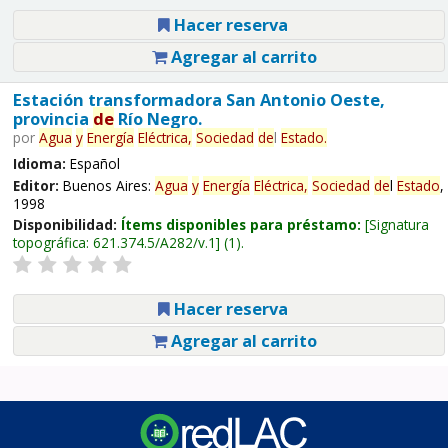
Hacer reserva
Agregar al carrito
Estación transformadora San Antonio Oeste,
provincia
de
Río Negro.
por
Agua
y
Energía
Eléctrica,
Sociedad
de
l
Estado
.
Idioma:
Español
Editor:
Buenos Aires:
Agua
y
Energía
Eléctrica,
Sociedad
de
l
Estado
,
1998
Disponibilidad:
Ítems disponibles para préstamo:
Signatura
topográfica:
621.374.5/A282/v.1
(1).
Hacer reserva
Agregar al carrito