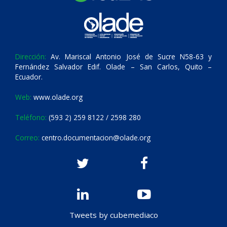
Dirección:
Av. Mariscal Antonio José de Sucre N58-63 y
Fernández Salvador Edif. Olade – San Carlos, Quito –
Ecuador.
Web:
www.olade.org
Teléfono:
(593 2) 259 8122 / 2598 280
Correo:
centro.documentacion@olade.org
Tweets by cubemediaco