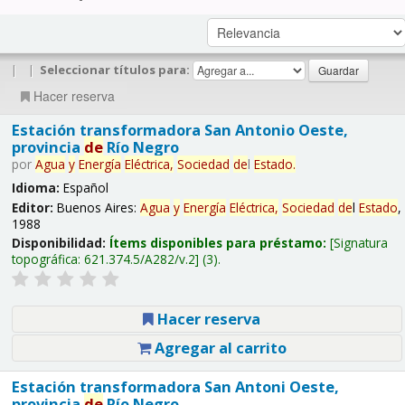
|
|
Seleccionar títulos para:
Hacer reserva
Estación transformadora San Antonio Oeste,
provincia
de
Río Negro
por
Agua
y
Energía
Eléctrica,
Sociedad
de
l
Estado
.
Idioma:
Español
Editor:
Buenos Aires:
Agua
y
Energía
Eléctrica,
Sociedad
de
l
Estado
,
1988
Disponibilidad:
Ítems disponibles para préstamo:
Signatura
topográfica:
621.374.5/A282/v.2
(3).
Hacer reserva
Agregar al carrito
Estación transformadora San Antoni Oeste,
provincia
de
Río Negro