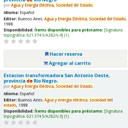
por
Agua
y
Energía
Eléctrica,
Sociedad
de
l
Estado
.
Idioma:
Español
Editor:
Buenos Aires:
Agua
y
Energía
Eléctrica,
Sociedad
de
l
Estado
,
1988
Disponibilidad:
Ítems disponibles para préstamo:
Signatura
topográfica:
621.374.5/A282/v.4
(1).
Hacer reserva
Agregar al carrito
Estacion transformadora San Antonio Oeste,
provincia
de
Río Negro.
por
Agua
y
Energía
Eléctrica,
Sociedad
de
l
Estado
.
Idioma:
Español
Editor:
Buenos Aires:
Agua
y
energía
eléctrica,
sociedad
de
l
estado
, 1988
Disponibilidad:
Ítems disponibles para préstamo:
Signatura
topográfica:
621.374.5/A282/v.3
(1).