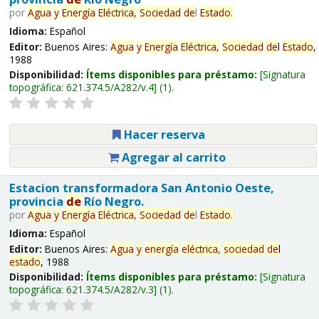
por
Agua
y
Energía
Eléctrica,
Sociedad
de
l
Estado
.
Idioma:
Español
Editor:
Buenos Aires:
Agua
y
Energía
Eléctrica,
Sociedad
de
l
Estado
,
1988
Disponibilidad:
Ítems disponibles para préstamo:
Signatura
topográfica:
621.374.5/A282/v.4
(1).
Hacer reserva
Agregar al carrito
Estacion transformadora San Antonio Oeste,
provincia
de
Río Negro.
por
Agua
y
Energía
Eléctrica,
Sociedad
de
l
Estado
.
Idioma:
Español
Editor:
Buenos Aires:
Agua
y
energía
eléctrica,
sociedad
de
l
estado
, 1988
Disponibilidad:
Ítems disponibles para préstamo:
Signatura
topográfica:
621.374.5/A282/v.3
(1).