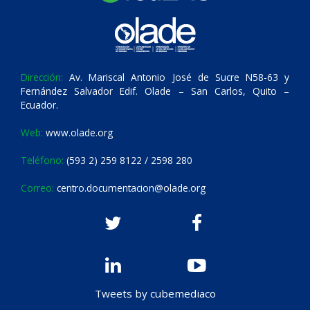
Dirección:
Av. Mariscal Antonio José de Sucre N58-63 y
Fernández Salvador Edif. Olade – San Carlos, Quito –
Ecuador.
Web:
www.olade.org
Teléfono:
(593 2) 259 8122 / 2598 280
Correo:
centro.documentacion@olade.org
Tweets by cubemediaco