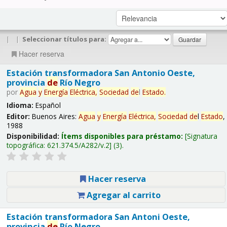
|
|
Seleccionar títulos para:
Hacer reserva
Estación transformadora San Antonio Oeste,
provincia
de
Río Negro
por
Agua
y
Energía
Eléctrica,
Sociedad
de
l
Estado
.
Idioma:
Español
Editor:
Buenos Aires:
Agua
y
Energía
Eléctrica,
Sociedad
de
l
Estado
,
1988
Disponibilidad:
Ítems disponibles para préstamo:
Signatura
topográfica:
621.374.5/A282/v.2
(3).
Hacer reserva
Agregar al carrito
Estación transformadora San Antoni Oeste,
provincia
de
Río Negro