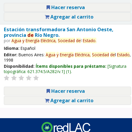
Hacer reserva
Agregar al carrito
Estación transformadora San Antonio Oeste,
provincia
de
Río Negro.
por
Agua
y
Energía
Eléctrica,
Sociedad
de
l
Estado
.
Idioma:
Español
Editor:
Buenos Aires:
Agua
y
Energía
Eléctrica,
Sociedad
de
l
Estado
,
1998
Disponibilidad:
Ítems disponibles para préstamo:
Signatura
topográfica:
621.374.5/A282/v.1
(1).
Hacer reserva
Agregar al carrito