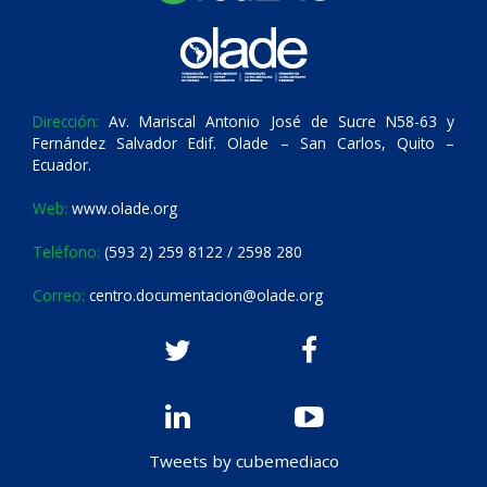
Dirección:
Av. Mariscal Antonio José de Sucre N58-63 y
Fernández Salvador Edif. Olade – San Carlos, Quito –
Ecuador.
Web:
www.olade.org
Teléfono:
(593 2) 259 8122 / 2598 280
Correo:
centro.documentacion@olade.org
Tweets by cubemediaco