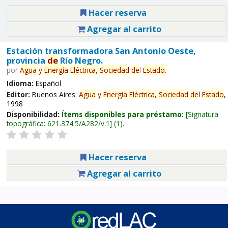
Hacer reserva
Agregar al carrito
Estación transformadora San Antonio Oeste,
provincia
de
Río Negro.
por
Agua
y
Energía
Eléctrica,
Sociedad
de
l
Estado
.
Idioma:
Español
Editor:
Buenos Aires:
Agua
y
Energía
Eléctrica,
Sociedad
de
l
Estado
,
1998
Disponibilidad:
Ítems disponibles para préstamo:
Signatura
topográfica:
621.374.5/A282/v.1
(1).
Hacer reserva
Agregar al carrito