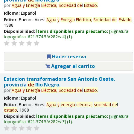
por
Agua
y
Energía
Eléctrica,
Sociedad
de
l
Estado
.
Idioma:
Español
Editor:
Buenos Aires:
Agua
y
Energía
Eléctrica,
Sociedad
de
l
Estado
,
1988
Disponibilidad:
Ítems disponibles para préstamo:
Signatura
topográfica:
621.374.5/A282/v.4
(1).
Hacer reserva
Agregar al carrito
Estacion transformadora San Antonio Oeste,
provincia
de
Río Negro.
por
Agua
y
Energía
Eléctrica,
Sociedad
de
l
Estado
.
Idioma:
Español
Editor:
Buenos Aires:
Agua
y
energía
eléctrica,
sociedad
de
l
estado
, 1988
Disponibilidad:
Ítems disponibles para préstamo:
Signatura
topográfica:
621.374.5/A282/v.3
(1).