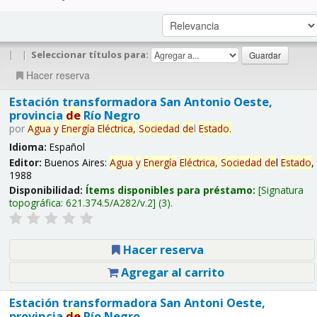
|
|
Seleccionar títulos para:
Hacer reserva
Estación transformadora San Antonio Oeste,
provincia
de
Río Negro
por
Agua
y
Energía
Eléctrica,
Sociedad
de
l
Estado
.
Idioma:
Español
Editor:
Buenos Aires:
Agua
y
Energía
Eléctrica,
Sociedad
de
l
Estado
,
1988
Disponibilidad:
Ítems disponibles para préstamo:
Signatura
topográfica:
621.374.5/A282/v.2
(3).
Hacer reserva
Agregar al carrito
Estación transformadora San Antoni Oeste,
provincia
de
Río Negro