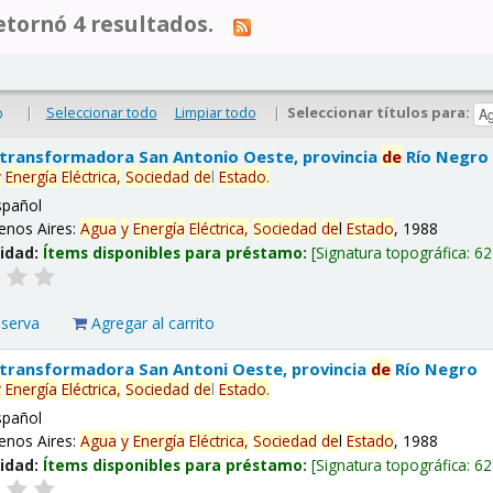
tornó 4 resultados.
|
Seleccionar todo
Limpiar todo
|
Seleccionar títulos para:
o
 transformadora San Antonio Oeste, provincia
de
Río Negro
y
Energía
Eléctrica,
Sociedad
de
l
Estado
.
spañol
enos Aires:
Agua
y
Energía
Eléctrica,
Sociedad
de
l
Estado
, 1988
lidad:
Ítems disponibles para préstamo:
Signatura topográfica:
62
eserva
Agregar al carrito
 transformadora San Antoni Oeste, provincia
de
Río Negro
y
Energía
Eléctrica,
Sociedad
de
l
Estado
.
spañol
enos Aires:
Agua
y
Energía
Eléctrica,
Sociedad
de
l
Estado
, 1988
lidad:
Ítems disponibles para préstamo:
Signatura topográfica:
62