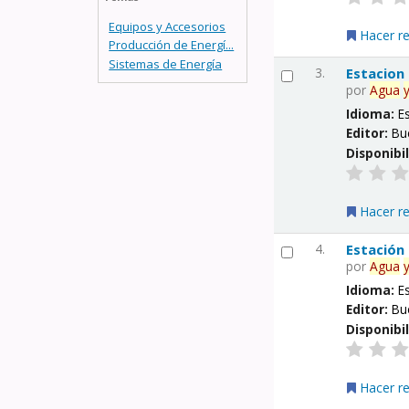
Equipos y Accesorios
Hacer r
Producción de Energí...
Sistemas de Energía
3.
Estacion
por
Agua
Idioma:
E
Editor:
Bu
Disponibi
Hacer r
4.
Estación
por
Agua
Idioma:
E
Editor:
Bu
Disponibi
Hacer r