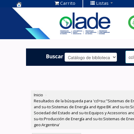
Carrito
Listas
Centro de
Documentación
OLADE -
Buscar
Inicio
›
Resultados de la búsqueda para 'ccl=su:"Sistemas de E
and su-to:Sistemas de Energía and itype:BK and su-to:Si
Sociedad del Estado and su-to:Equipos y Accesorios and 
su-to:Producción de Energía and su-to:Sistemas de Ener
geo:Argentina'