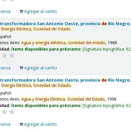
eserva
Agregar al carrito
 transformadora San Antonio Oeste, provincia
de
Río Negro
y
Energía
Eléctrica,
Sociedad
de
l
Estado
.
spañol
enos Aires:
Agua
y
energía
eléctrica,
sociedad
de
l
estado
, 1988
lidad:
Ítems disponibles para préstamo:
Signatura topográfica:
62
eserva
Agregar al carrito
 transformadora San Antonio Oeste, provincia
de
Río Negro
y
Energía
Eléctrica,
Sociedad
de
l
Estado
.
spañol
enos Aires:
Agua
y
Energía
Eléctrica,
Sociedad
de
l
Estado
, 1998
lidad:
Ítems disponibles para préstamo:
Signatura topográfica:
62
eserva
Agregar al carrito