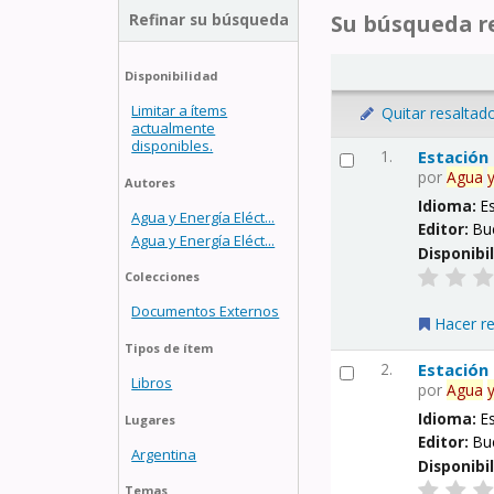
Refinar su búsqueda
Su búsqueda re
Disponibilidad
Limitar a ítems
Quitar resaltad
actualmente
disponibles.
1.
Estación
por
Agua
Autores
Idioma:
E
Agua y Energía Eléct...
Editor:
Bu
Agua y Energía Eléct...
Disponibi
Colecciones
Documentos Externos
Hacer r
Tipos de ítem
2.
Estación
Libros
por
Agua
Idioma:
E
Lugares
Editor:
Bu
Argentina
Disponibi
Temas