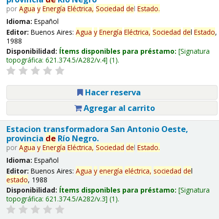
por
Agua
y
Energía
Eléctrica,
Sociedad
de
l
Estado
.
Idioma:
Español
Editor:
Buenos Aires:
Agua
y
Energía
Eléctrica,
Sociedad
de
l
Estado
,
1988
Disponibilidad:
Ítems disponibles para préstamo:
Signatura
topográfica:
621.374.5/A282/v.4
(1).
Hacer reserva
Agregar al carrito
Estacion transformadora San Antonio Oeste,
provincia
de
Río Negro.
por
Agua
y
Energía
Eléctrica,
Sociedad
de
l
Estado
.
Idioma:
Español
Editor:
Buenos Aires:
Agua
y
energía
eléctrica,
sociedad
de
l
estado
, 1988
Disponibilidad:
Ítems disponibles para préstamo:
Signatura
topográfica:
621.374.5/A282/v.3
(1).