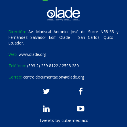
Dirección:
Av. Mariscal Antonio José de Sucre N58-63 y
Fernández Salvador Edif. Olade – San Carlos, Quito –
Ecuador.
Web:
www.olade.org
Teléfono:
(593 2) 259 8122 / 2598 280
Correo:
centro.documentacion@olade.org
Tweets by cubemediaco