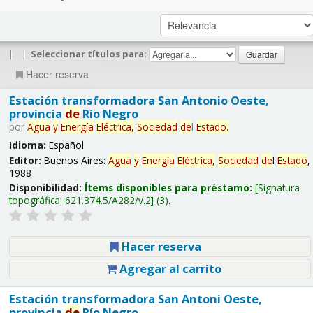
|
|
Seleccionar títulos para:
Hacer reserva
Estación transformadora San Antonio Oeste,
provincia
de
Río Negro
por
Agua
y
Energía
Eléctrica,
Sociedad
de
l
Estado
.
Idioma:
Español
Editor:
Buenos Aires:
Agua
y
Energía
Eléctrica,
Sociedad
de
l
Estado
,
1988
Disponibilidad:
Ítems disponibles para préstamo:
Signatura
topográfica:
621.374.5/A282/v.2
(3).
Hacer reserva
Agregar al carrito
Estación transformadora San Antoni Oeste,
provincia
de
Río Negro