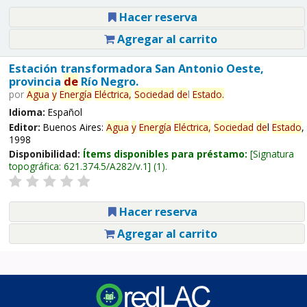
Hacer reserva
Agregar al carrito
Estación transformadora San Antonio Oeste,
provincia
de
Río Negro.
por
Agua
y
Energía
Eléctrica,
Sociedad
de
l
Estado
.
Idioma:
Español
Editor:
Buenos Aires:
Agua
y
Energía
Eléctrica,
Sociedad
de
l
Estado
,
1998
Disponibilidad:
Ítems disponibles para préstamo:
Signatura
topográfica:
621.374.5/A282/v.1
(1).
Hacer reserva
Agregar al carrito