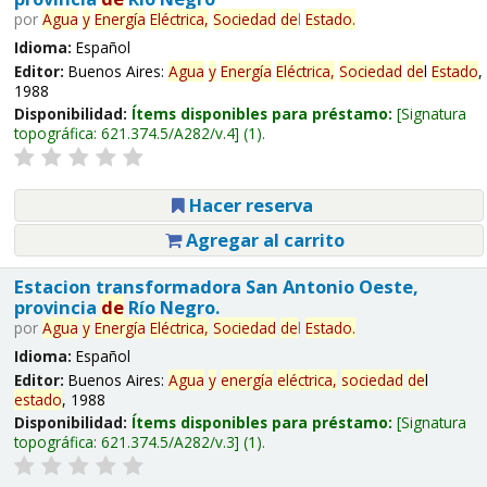
por
Agua
y
Energía
Eléctrica,
Sociedad
de
l
Estado
.
Idioma:
Español
Editor:
Buenos Aires:
Agua
y
Energía
Eléctrica,
Sociedad
de
l
Estado
,
1988
Disponibilidad:
Ítems disponibles para préstamo:
Signatura
topográfica:
621.374.5/A282/v.4
(1).
Hacer reserva
Agregar al carrito
Estacion transformadora San Antonio Oeste,
provincia
de
Río Negro.
por
Agua
y
Energía
Eléctrica,
Sociedad
de
l
Estado
.
Idioma:
Español
Editor:
Buenos Aires:
Agua
y
energía
eléctrica,
sociedad
de
l
estado
, 1988
Disponibilidad:
Ítems disponibles para préstamo:
Signatura
topográfica:
621.374.5/A282/v.3
(1).