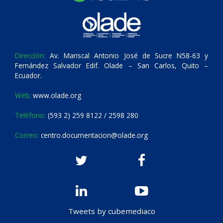
Dirección:
Av. Mariscal Antonio José de Sucre N58-63 y
Fernández Salvador Edif. Olade – San Carlos, Quito –
Ecuador.
Web:
www.olade.org
Teléfono:
(593 2) 259 8122 / 2598 280
Correo:
centro.documentacion@olade.org
Tweets by cubemediaco