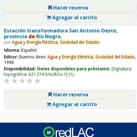
Hacer reserva
Agregar al carrito
Estación transformadora San Antonio Oeste,
provincia
de
Río Negro.
por
Agua
y
Energía
Eléctrica,
Sociedad
de
l
Estado
.
Idioma:
Español
Editor:
Buenos Aires:
Agua
y
Energía
Eléctrica,
Sociedad
de
l
Estado
,
1998
Disponibilidad:
Ítems disponibles para préstamo:
Signatura
topográfica:
621.374.5/A282/v.1
(1).
Hacer reserva
Agregar al carrito