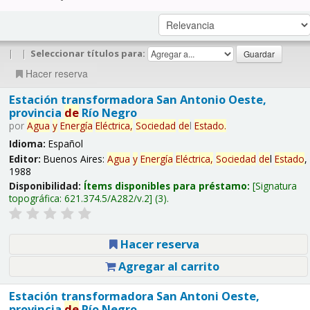
|
|
Seleccionar títulos para:
Hacer reserva
Estación transformadora San Antonio Oeste,
provincia
de
Río Negro
por
Agua
y
Energía
Eléctrica,
Sociedad
de
l
Estado
.
Idioma:
Español
Editor:
Buenos Aires:
Agua
y
Energía
Eléctrica,
Sociedad
de
l
Estado
,
1988
Disponibilidad:
Ítems disponibles para préstamo:
Signatura
topográfica:
621.374.5/A282/v.2
(3).
Hacer reserva
Agregar al carrito
Estación transformadora San Antoni Oeste,
provincia
de
Río Negro