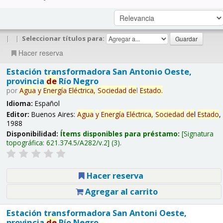
|
|
Seleccionar títulos para:
Hacer reserva
Estación transformadora San Antonio Oeste,
provincia
de
Río Negro
por
Agua
y
Energía
Eléctrica,
Sociedad
de
l
Estado
.
Idioma:
Español
Editor:
Buenos Aires:
Agua
y
Energía
Eléctrica,
Sociedad
de
l
Estado
,
1988
Disponibilidad:
Ítems disponibles para préstamo:
Signatura
topográfica:
621.374.5/A282/v.2
(3).
Hacer reserva
Agregar al carrito
Estación transformadora San Antoni Oeste,
provincia
de
Río Negro