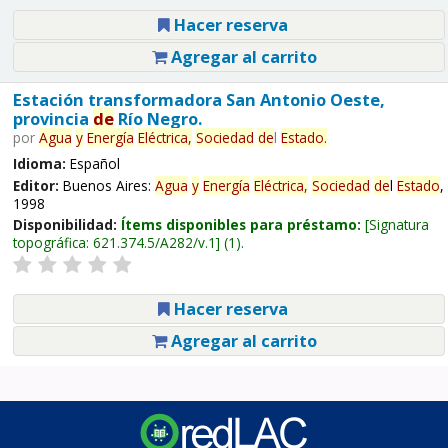
Hacer reserva
Agregar al carrito
Estación transformadora San Antonio Oeste,
provincia
de
Río Negro.
por
Agua
y
Energía
Eléctrica,
Sociedad
de
l
Estado
.
Idioma:
Español
Editor:
Buenos Aires:
Agua
y
Energía
Eléctrica,
Sociedad
de
l
Estado
,
1998
Disponibilidad:
Ítems disponibles para préstamo:
Signatura
topográfica:
621.374.5/A282/v.1
(1).
Hacer reserva
Agregar al carrito