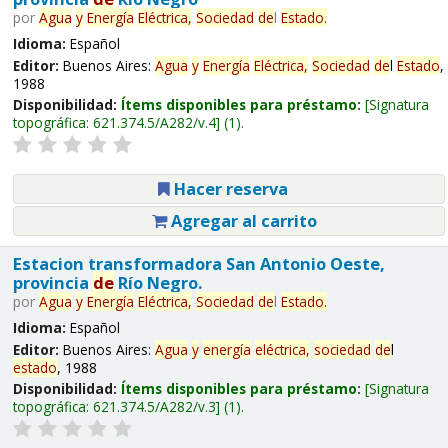
por
Agua
y
Energía
Eléctrica,
Sociedad
de
l
Estado
.
Idioma:
Español
Editor:
Buenos Aires:
Agua
y
Energía
Eléctrica,
Sociedad
de
l
Estado
,
1988
Disponibilidad:
Ítems disponibles para préstamo:
Signatura
topográfica:
621.374.5/A282/v.4
(1).
Hacer reserva
Agregar al carrito
Estacion transformadora San Antonio Oeste,
provincia
de
Río Negro.
por
Agua
y
Energía
Eléctrica,
Sociedad
de
l
Estado
.
Idioma:
Español
Editor:
Buenos Aires:
Agua
y
energía
eléctrica,
sociedad
de
l
estado
, 1988
Disponibilidad:
Ítems disponibles para préstamo:
Signatura
topográfica:
621.374.5/A282/v.3
(1).