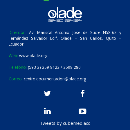
Dirección:
Av. Mariscal Antonio José de Sucre N58-63 y
Fernández Salvador Edif. Olade – San Carlos, Quito –
Ecuador.
Web:
www.olade.org
Teléfono:
(593 2) 259 8122 / 2598 280
Correo:
centro.documentacion@olade.org
Tweets by cubemediaco