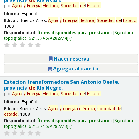
por
Agua
y
Energía
Eléctrica,
Sociedad
de
l
Estado
.
Idioma:
Español
Editor:
Buenos Aires:
Agua
y
Energía
Eléctrica,
Sociedad
de
l
Estado
,
1988
Disponibilidad:
Ítems disponibles para préstamo:
Signatura
topográfica:
621.374.5/A282/v.4
(1).
Hacer reserva
Agregar al carrito
Estacion transformadora San Antonio Oeste,
provincia
de
Río Negro.
por
Agua
y
Energía
Eléctrica,
Sociedad
de
l
Estado
.
Idioma:
Español
Editor:
Buenos Aires:
Agua
y
energía
eléctrica,
sociedad
de
l
estado
, 1988
Disponibilidad:
Ítems disponibles para préstamo:
Signatura
topográfica:
621.374.5/A282/v.3
(1).