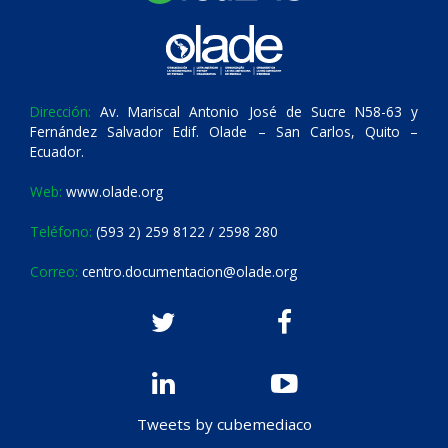
Dirección:
Av. Mariscal Antonio José de Sucre N58-63 y
Fernández Salvador Edif. Olade – San Carlos, Quito –
Ecuador.
Web:
www.olade.org
Teléfono:
(593 2) 259 8122 / 2598 280
Correo:
centro.documentacion@olade.org
Tweets by cubemediaco