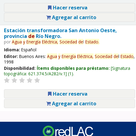
Hacer reserva
Agregar al carrito
Estación transformadora San Antonio Oeste,
provincia
de
Río Negro.
por
Agua
y
Energía
Eléctrica,
Sociedad
de
l
Estado
.
Idioma:
Español
Editor:
Buenos Aires:
Agua
y
Energía
Eléctrica,
Sociedad
de
l
Estado
,
1998
Disponibilidad:
Ítems disponibles para préstamo:
Signatura
topográfica:
621.374.5/A282/v.1
(1).
Hacer reserva
Agregar al carrito