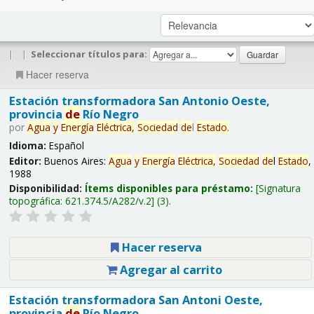
|
|
Seleccionar títulos para:
Hacer reserva
Estación transformadora San Antonio Oeste,
provincia
de
Río Negro
por
Agua
y
Energía
Eléctrica,
Sociedad
de
l
Estado
.
Idioma:
Español
Editor:
Buenos Aires:
Agua
y
Energía
Eléctrica,
Sociedad
de
l
Estado
,
1988
Disponibilidad:
Ítems disponibles para préstamo:
Signatura
topográfica:
621.374.5/A282/v.2
(3).
Hacer reserva
Agregar al carrito
Estación transformadora San Antoni Oeste,
provincia
de
Río Negro