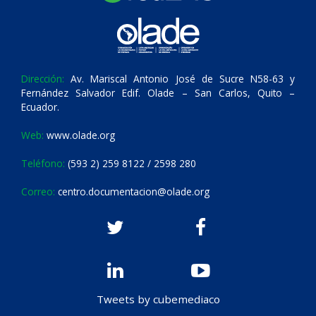
Dirección:
Av. Mariscal Antonio José de Sucre N58-63 y
Fernández Salvador Edif. Olade – San Carlos, Quito –
Ecuador.
Web:
www.olade.org
Teléfono:
(593 2) 259 8122 / 2598 280
Correo:
centro.documentacion@olade.org
Tweets by cubemediaco