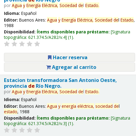
por
Agua
y
Energía
Eléctrica,
Sociedad
de
l
Estado
.
Idioma:
Español
Editor:
Buenos Aires:
Agua
y
Energía
Eléctrica,
Sociedad
de
l
Estado
,
1988
Disponibilidad:
Ítems disponibles para préstamo:
Signatura
topográfica:
621.374.5/A282/v.4
(1).
Hacer reserva
Agregar al carrito
Estacion transformadora San Antonio Oeste,
provincia
de
Río Negro.
por
Agua
y
Energía
Eléctrica,
Sociedad
de
l
Estado
.
Idioma:
Español
Editor:
Buenos Aires:
Agua
y
energía
eléctrica,
sociedad
de
l
estado
, 1988
Disponibilidad:
Ítems disponibles para préstamo:
Signatura
topográfica:
621.374.5/A282/v.3
(1).