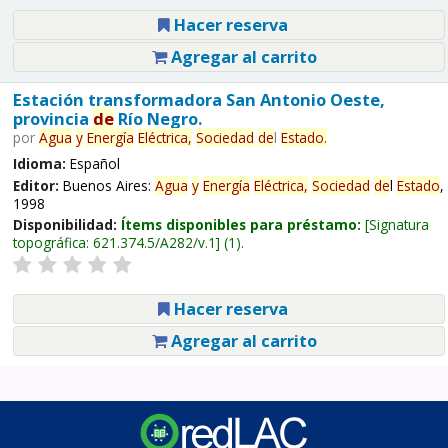
Hacer reserva
Agregar al carrito
Estación transformadora San Antonio Oeste,
provincia
de
Río Negro.
por
Agua
y
Energía
Eléctrica,
Sociedad
de
l
Estado
.
Idioma:
Español
Editor:
Buenos Aires:
Agua
y
Energía
Eléctrica,
Sociedad
de
l
Estado
,
1998
Disponibilidad:
Ítems disponibles para préstamo:
Signatura
topográfica:
621.374.5/A282/v.1
(1).
Hacer reserva
Agregar al carrito