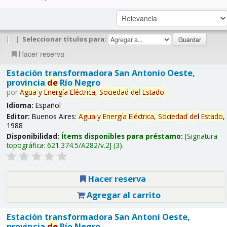
|
|
Seleccionar títulos para:
Hacer reserva
Estación transformadora San Antonio Oeste,
provincia
de
Río Negro
por
Agua
y
Energía
Eléctrica,
Sociedad
de
l
Estado
.
Idioma:
Español
Editor:
Buenos Aires:
Agua
y
Energía
Eléctrica,
Sociedad
de
l
Estado
,
1988
Disponibilidad:
Ítems disponibles para préstamo:
Signatura
topográfica:
621.374.5/A282/v.2
(3).
Hacer reserva
Agregar al carrito
Estación transformadora San Antoni Oeste,
provincia
de
Río Negro