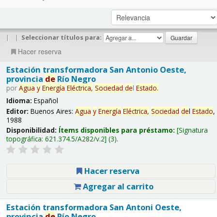
|
|
Seleccionar títulos para:
Hacer reserva
Estación transformadora San Antonio Oeste,
provincia
de
Río Negro
por
Agua
y
Energía
Eléctrica,
Sociedad
de
l
Estado
.
Idioma:
Español
Editor:
Buenos Aires:
Agua
y
Energía
Eléctrica,
Sociedad
de
l
Estado
,
1988
Disponibilidad:
Ítems disponibles para préstamo:
Signatura
topográfica:
621.374.5/A282/v.2
(3).
Hacer reserva
Agregar al carrito
Estación transformadora San Antoni Oeste,
provincia
de
Río Negro