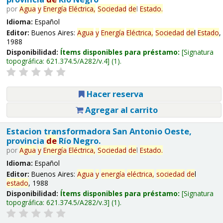
por
Agua
y
Energía
Eléctrica,
Sociedad
de
l
Estado
.
Idioma:
Español
Editor:
Buenos Aires:
Agua
y
Energía
Eléctrica,
Sociedad
de
l
Estado
,
1988
Disponibilidad:
Ítems disponibles para préstamo:
Signatura
topográfica:
621.374.5/A282/v.4
(1).
Hacer reserva
Agregar al carrito
Estacion transformadora San Antonio Oeste,
provincia
de
Río Negro.
por
Agua
y
Energía
Eléctrica,
Sociedad
de
l
Estado
.
Idioma:
Español
Editor:
Buenos Aires:
Agua
y
energía
eléctrica,
sociedad
de
l
estado
, 1988
Disponibilidad:
Ítems disponibles para préstamo:
Signatura
topográfica:
621.374.5/A282/v.3
(1).