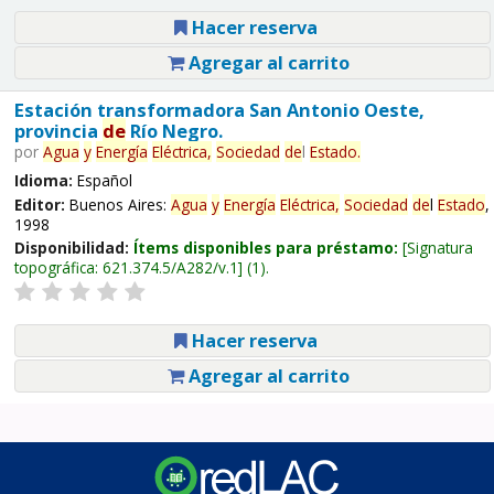
Hacer reserva
Agregar al carrito
Estación transformadora San Antonio Oeste,
provincia
de
Río Negro.
por
Agua
y
Energía
Eléctrica,
Sociedad
de
l
Estado
.
Idioma:
Español
Editor:
Buenos Aires:
Agua
y
Energía
Eléctrica,
Sociedad
de
l
Estado
,
1998
Disponibilidad:
Ítems disponibles para préstamo:
Signatura
topográfica:
621.374.5/A282/v.1
(1).
Hacer reserva
Agregar al carrito