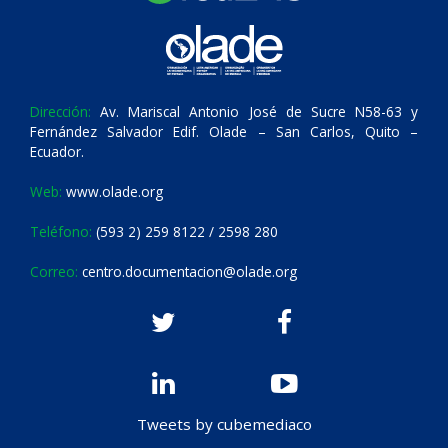
Dirección:
Av. Mariscal Antonio José de Sucre N58-63 y
Fernández Salvador Edif. Olade – San Carlos, Quito –
Ecuador.
Web:
www.olade.org
Teléfono:
(593 2) 259 8122 / 2598 280
Correo:
centro.documentacion@olade.org
Tweets by cubemediaco