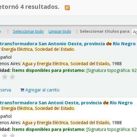
tornó 4 resultados.
|
Seleccionar todo
Limpiar todo
|
Seleccionar títulos para:
o
 transformadora San Antonio Oeste, provincia
de
Río Negro
y
Energía
Eléctrica,
Sociedad
de
l
Estado
.
spañol
enos Aires:
Agua
y
Energía
Eléctrica,
Sociedad
de
l
Estado
, 1988
lidad:
Ítems disponibles para préstamo:
Signatura topográfica:
62
eserva
Agregar al carrito
 transformadora San Antoni Oeste, provincia
de
Río Negro
y
Energía
Eléctrica,
Sociedad
de
l
Estado
.
spañol
enos Aires:
Agua
y
Energía
Eléctrica,
Sociedad
de
l
Estado
, 1988
lidad:
Ítems disponibles para préstamo:
Signatura topográfica:
62