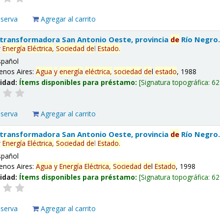
eserva
Agregar al carrito
 transformadora San Antonio Oeste, provincia
de
Río Negro
y
Energía
Eléctrica,
Sociedad
de
l
Estado
.
spañol
enos Aires:
Agua
y
energía
eléctrica,
sociedad
de
l
estado
, 1988
lidad:
Ítems disponibles para préstamo:
Signatura topográfica:
62
eserva
Agregar al carrito
 transformadora San Antonio Oeste, provincia
de
Río Negro
y
Energía
Eléctrica,
Sociedad
de
l
Estado
.
spañol
enos Aires:
Agua
y
Energía
Eléctrica,
Sociedad
de
l
Estado
, 1998
lidad:
Ítems disponibles para préstamo:
Signatura topográfica:
62
eserva
Agregar al carrito