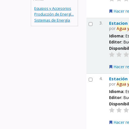
Equipos y Accesorios
Hacer r
Producción de Energí...
Sistemas de Energía
3.
Estacion
por
Agua
Idioma:
E
Editor:
Bu
Disponibi
Hacer r
4.
Estación
por
Agua
Idioma:
E
Editor:
Bu
Disponibi
Hacer r