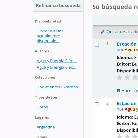
Refinar su búsqueda
Su búsqueda re
Disponibilidad
Limitar a ítems
Quitar resaltad
actualmente
disponibles.
1.
Estación
por
Agua
Autores
Idioma:
E
Agua y Energía Eléct...
Editor:
Bu
Agua y Energía Eléct...
Disponibi
Colecciones
Documentos Externos
Hacer r
Tipos de ítem
2.
Estación
Libros
por
Agua
Idioma:
E
Lugares
Editor:
Bu
Argentina
Disponibi
Temas