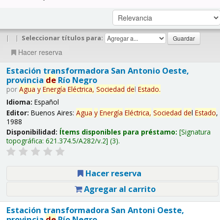
|
|
Seleccionar títulos para:
Hacer reserva
Estación transformadora San Antonio Oeste,
provincia
de
Río Negro
por
Agua
y
Energía
Eléctrica,
Sociedad
de
l
Estado
.
Idioma:
Español
Editor:
Buenos Aires:
Agua
y
Energía
Eléctrica,
Sociedad
de
l
Estado
,
1988
Disponibilidad:
Ítems disponibles para préstamo:
Signatura
topográfica:
621.374.5/A282/v.2
(3).
Hacer reserva
Agregar al carrito
Estación transformadora San Antoni Oeste,
provincia
de
Río Negro