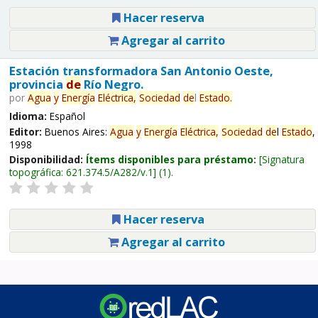
Hacer reserva
Agregar al carrito
Estación transformadora San Antonio Oeste,
provincia
de
Río Negro.
por
Agua
y
Energía
Eléctrica,
Sociedad
de
l
Estado
.
Idioma:
Español
Editor:
Buenos Aires:
Agua
y
Energía
Eléctrica,
Sociedad
de
l
Estado
,
1998
Disponibilidad:
Ítems disponibles para préstamo:
Signatura
topográfica:
621.374.5/A282/v.1
(1).
Hacer reserva
Agregar al carrito