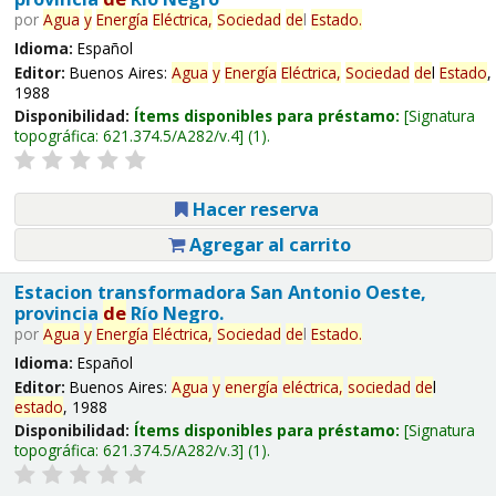
por
Agua
y
Energía
Eléctrica,
Sociedad
de
l
Estado
.
Idioma:
Español
Editor:
Buenos Aires:
Agua
y
Energía
Eléctrica,
Sociedad
de
l
Estado
,
1988
Disponibilidad:
Ítems disponibles para préstamo:
Signatura
topográfica:
621.374.5/A282/v.4
(1).
Hacer reserva
Agregar al carrito
Estacion transformadora San Antonio Oeste,
provincia
de
Río Negro.
por
Agua
y
Energía
Eléctrica,
Sociedad
de
l
Estado
.
Idioma:
Español
Editor:
Buenos Aires:
Agua
y
energía
eléctrica,
sociedad
de
l
estado
, 1988
Disponibilidad:
Ítems disponibles para préstamo:
Signatura
topográfica:
621.374.5/A282/v.3
(1).