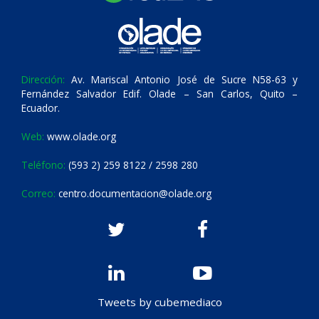
Dirección:
Av. Mariscal Antonio José de Sucre N58-63 y
Fernández Salvador Edif. Olade – San Carlos, Quito –
Ecuador.
Web:
www.olade.org
Teléfono:
(593 2) 259 8122 / 2598 280
Correo:
centro.documentacion@olade.org
Tweets by cubemediaco