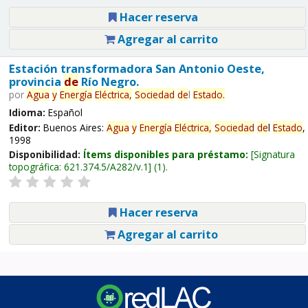
Hacer reserva
Agregar al carrito
Estación transformadora San Antonio Oeste,
provincia
de
Río Negro.
por
Agua
y
Energía
Eléctrica,
Sociedad
de
l
Estado
.
Idioma:
Español
Editor:
Buenos Aires:
Agua
y
Energía
Eléctrica,
Sociedad
de
l
Estado
,
1998
Disponibilidad:
Ítems disponibles para préstamo:
Signatura
topográfica:
621.374.5/A282/v.1
(1).
Hacer reserva
Agregar al carrito