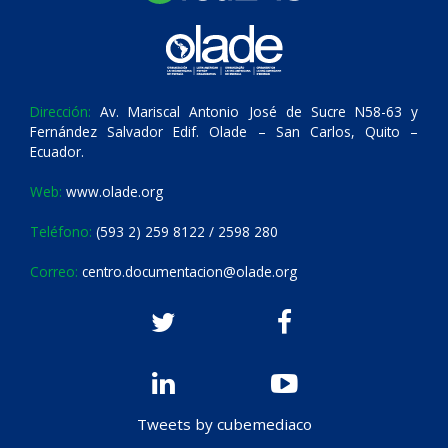
Dirección:
Av. Mariscal Antonio José de Sucre N58-63 y
Fernández Salvador Edif. Olade – San Carlos, Quito –
Ecuador.
Web:
www.olade.org
Teléfono:
(593 2) 259 8122 / 2598 280
Correo:
centro.documentacion@olade.org
Tweets by cubemediaco