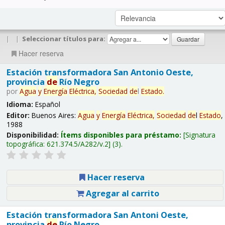
|
|
Seleccionar títulos para:
Hacer reserva
Estación transformadora San Antonio Oeste,
provincia
de
Río Negro
por
Agua
y
Energía
Eléctrica,
Sociedad
de
l
Estado
.
Idioma:
Español
Editor:
Buenos Aires:
Agua
y
Energía
Eléctrica,
Sociedad
de
l
Estado
,
1988
Disponibilidad:
Ítems disponibles para préstamo:
Signatura
topográfica:
621.374.5/A282/v.2
(3).
Hacer reserva
Agregar al carrito
Estación transformadora San Antoni Oeste,
provincia
de
Río Negro