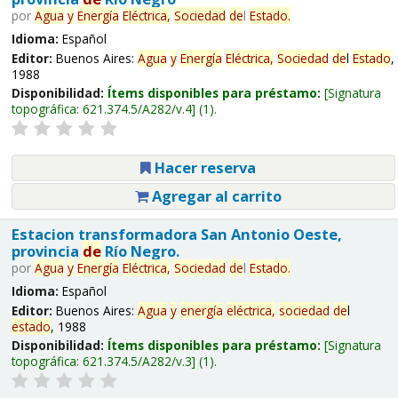
por
Agua
y
Energía
Eléctrica,
Sociedad
de
l
Estado
.
Idioma:
Español
Editor:
Buenos Aires:
Agua
y
Energía
Eléctrica,
Sociedad
de
l
Estado
,
1988
Disponibilidad:
Ítems disponibles para préstamo:
Signatura
topográfica:
621.374.5/A282/v.4
(1).
Hacer reserva
Agregar al carrito
Estacion transformadora San Antonio Oeste,
provincia
de
Río Negro.
por
Agua
y
Energía
Eléctrica,
Sociedad
de
l
Estado
.
Idioma:
Español
Editor:
Buenos Aires:
Agua
y
energía
eléctrica,
sociedad
de
l
estado
, 1988
Disponibilidad:
Ítems disponibles para préstamo:
Signatura
topográfica:
621.374.5/A282/v.3
(1).