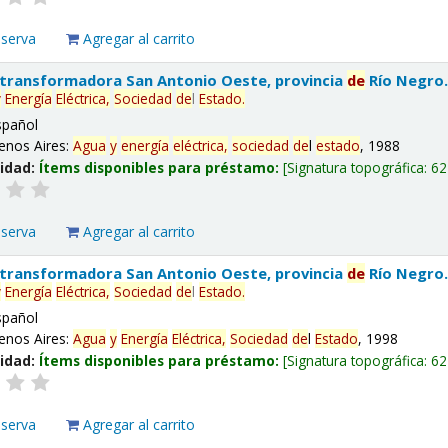
eserva
Agregar al carrito
 transformadora San Antonio Oeste, provincia
de
Río Negro
y
Energía
Eléctrica,
Sociedad
de
l
Estado
.
spañol
enos Aires:
Agua
y
energía
eléctrica,
sociedad
de
l
estado
, 1988
lidad:
Ítems disponibles para préstamo:
Signatura topográfica:
62
eserva
Agregar al carrito
 transformadora San Antonio Oeste, provincia
de
Río Negro
y
Energía
Eléctrica,
Sociedad
de
l
Estado
.
spañol
enos Aires:
Agua
y
Energía
Eléctrica,
Sociedad
de
l
Estado
, 1998
lidad:
Ítems disponibles para préstamo:
Signatura topográfica:
62
eserva
Agregar al carrito