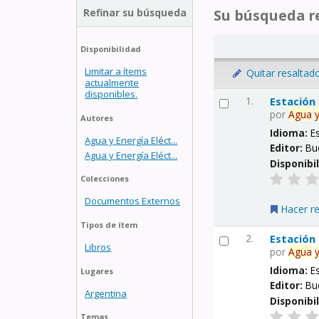
Refinar su búsqueda
Su búsqueda re
Disponibilidad
Limitar a ítems
Quitar resaltad
actualmente
disponibles.
1.
Estación
por
Agua
Autores
Idioma:
E
Agua y Energía Eléct...
Editor:
Bu
Agua y Energía Eléct...
Disponibi
Colecciones
Documentos Externos
Hacer r
Tipos de ítem
2.
Estación
Libros
por
Agua
Idioma:
E
Lugares
Editor:
Bu
Argentina
Disponibi
Temas