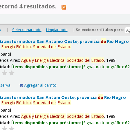
tornó 4 resultados.
|
Seleccionar todo
Limpiar todo
|
Seleccionar títulos para:
o
 transformadora San Antonio Oeste, provincia
de
Río Negro
y
Energía
Eléctrica,
Sociedad
de
l
Estado
.
spañol
enos Aires:
Agua
y
Energía
Eléctrica,
Sociedad
de
l
Estado
, 1988
lidad:
Ítems disponibles para préstamo:
Signatura topográfica:
62
eserva
Agregar al carrito
 transformadora San Antoni Oeste, provincia
de
Río Negro
y
Energía
Eléctrica,
Sociedad
de
l
Estado
.
spañol
enos Aires:
Agua
y
Energía
Eléctrica,
Sociedad
de
l
Estado
, 1988
lidad:
Ítems disponibles para préstamo:
Signatura topográfica:
62