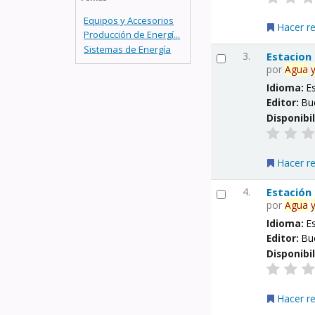
Equipos y Accesorios
Hacer r
Producción de Energí...
Sistemas de Energía
3.
Estacion
por
Agua
Idioma:
E
Editor:
Bu
Disponibi
Hacer r
4.
Estación
por
Agua
Idioma:
E
Editor:
Bu
Disponibi
Hacer r