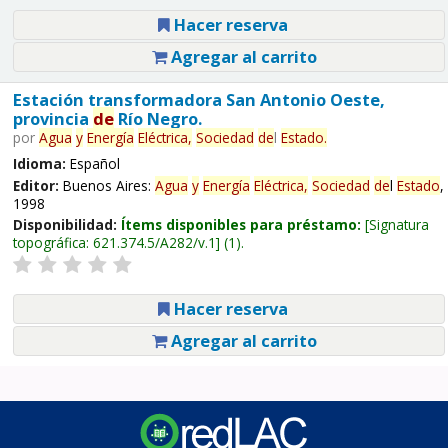
Hacer reserva
Agregar al carrito
Estación transformadora San Antonio Oeste,
provincia
de
Río Negro.
por
Agua
y
Energía
Eléctrica,
Sociedad
de
l
Estado
.
Idioma:
Español
Editor:
Buenos Aires:
Agua
y
Energía
Eléctrica,
Sociedad
de
l
Estado
,
1998
Disponibilidad:
Ítems disponibles para préstamo:
Signatura
topográfica:
621.374.5/A282/v.1
(1).
Hacer reserva
Agregar al carrito