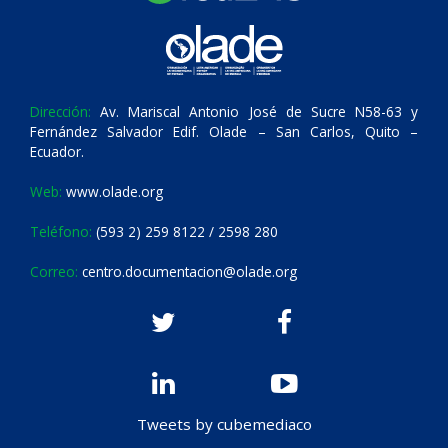
Dirección:
Av. Mariscal Antonio José de Sucre N58-63 y
Fernández Salvador Edif. Olade – San Carlos, Quito –
Ecuador.
Web:
www.olade.org
Teléfono:
(593 2) 259 8122 / 2598 280
Correo:
centro.documentacion@olade.org
Tweets by cubemediaco