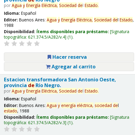
por
Agua
y
Energía
Eléctrica,
Sociedad
de
l
Estado
.
Idioma:
Español
Editor:
Buenos Aires:
Agua
y
Energía
Eléctrica,
Sociedad
de
l
Estado
,
1988
Disponibilidad:
Ítems disponibles para préstamo:
Signatura
topográfica:
621.374.5/A282/v.4
(1).
Hacer reserva
Agregar al carrito
Estacion transformadora San Antonio Oeste,
provincia
de
Río Negro.
por
Agua
y
Energía
Eléctrica,
Sociedad
de
l
Estado
.
Idioma:
Español
Editor:
Buenos Aires:
Agua
y
energía
eléctrica,
sociedad
de
l
estado
, 1988
Disponibilidad:
Ítems disponibles para préstamo:
Signatura
topográfica:
621.374.5/A282/v.3
(1).