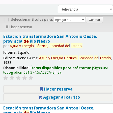
|
|
Seleccionar títulos para:
Hacer reserva
Estación transformadora San Antonio Oeste,
provincia
de
Río Negro
por
Agua
y
Energía
Eléctrica,
Sociedad
de
l
Estado
.
Idioma:
Español
Editor:
Buenos Aires:
Agua
y
Energía
Eléctrica,
Sociedad
de
l
Estado
,
1988
Disponibilidad:
Ítems disponibles para préstamo:
Signatura
topográfica:
621.374.5/A282/v.2
(3).
Hacer reserva
Agregar al carrito
Estación transformadora San Antoni Oeste,
provincia
de
Río Negro