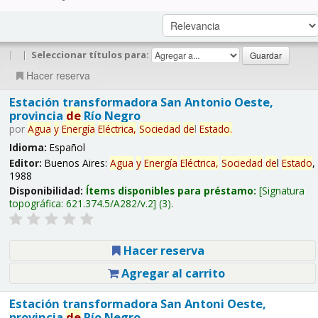
|
|
Seleccionar títulos para:
Hacer reserva
Estación transformadora San Antonio Oeste,
provincia
de
Río Negro
por
Agua
y
Energía
Eléctrica,
Sociedad
de
l
Estado
.
Idioma:
Español
Editor:
Buenos Aires:
Agua
y
Energía
Eléctrica,
Sociedad
de
l
Estado
,
1988
Disponibilidad:
Ítems disponibles para préstamo:
Signatura
topográfica:
621.374.5/A282/v.2
(3).
Hacer reserva
Agregar al carrito
Estación transformadora San Antoni Oeste,
provincia
de
Río Negro