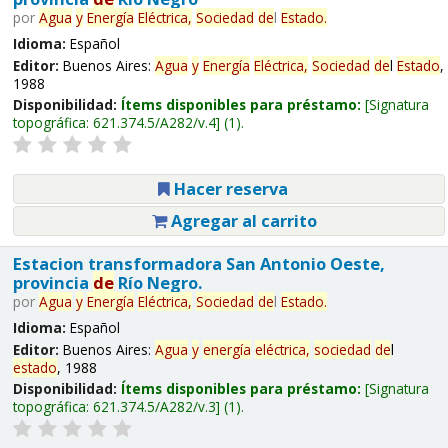
por
Agua
y
Energía
Eléctrica,
Sociedad
de
l
Estado
.
Idioma:
Español
Editor:
Buenos Aires:
Agua
y
Energía
Eléctrica,
Sociedad
de
l
Estado
,
1988
Disponibilidad:
Ítems disponibles para préstamo:
Signatura
topográfica:
621.374.5/A282/v.4
(1).
Hacer reserva
Agregar al carrito
Estacion transformadora San Antonio Oeste,
provincia
de
Río Negro.
por
Agua
y
Energía
Eléctrica,
Sociedad
de
l
Estado
.
Idioma:
Español
Editor:
Buenos Aires:
Agua
y
energía
eléctrica,
sociedad
de
l
estado
, 1988
Disponibilidad:
Ítems disponibles para préstamo:
Signatura
topográfica:
621.374.5/A282/v.3
(1).