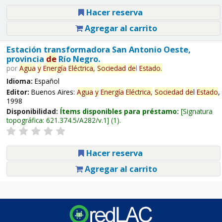
Hacer reserva
Agregar al carrito
Estación transformadora San Antonio Oeste,
provincia
de
Río Negro.
por
Agua
y
Energía
Eléctrica,
Sociedad
de
l
Estado
.
Idioma:
Español
Editor:
Buenos Aires:
Agua
y
Energía
Eléctrica,
Sociedad
de
l
Estado
,
1998
Disponibilidad:
Ítems disponibles para préstamo:
Signatura
topográfica:
621.374.5/A282/v.1
(1).
Hacer reserva
Agregar al carrito