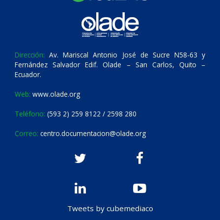
Dirección:
Av. Mariscal Antonio José de Sucre N58-63 y
Fernández Salvador Edif. Olade – San Carlos, Quito –
Ecuador.
Web:
www.olade.org
Teléfono:
(593 2) 259 8122 / 2598 280
Correo:
centro.documentacion@olade.org
Tweets by cubemediaco