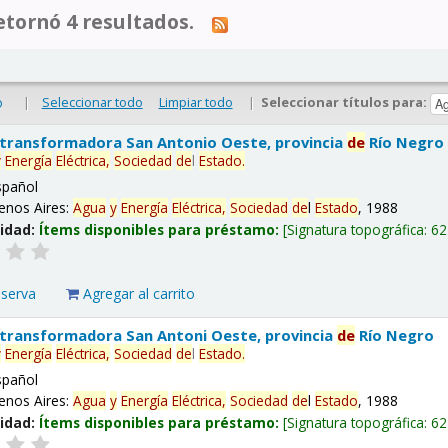
tornó 4 resultados.
|
Seleccionar todo
Limpiar todo
|
Seleccionar títulos para:
o
 transformadora San Antonio Oeste, provincia
de
Río Negro
y
Energía
Eléctrica,
Sociedad
de
l
Estado
.
spañol
enos Aires:
Agua
y
Energía
Eléctrica,
Sociedad
de
l
Estado
, 1988
lidad:
Ítems disponibles para préstamo:
Signatura topográfica:
62
eserva
Agregar al carrito
 transformadora San Antoni Oeste, provincia
de
Río Negro
y
Energía
Eléctrica,
Sociedad
de
l
Estado
.
spañol
enos Aires:
Agua
y
Energía
Eléctrica,
Sociedad
de
l
Estado
, 1988
lidad:
Ítems disponibles para préstamo:
Signatura topográfica:
62