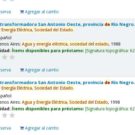
eserva
Agregar al carrito
 transformadora San Antonio Oeste, provincia
de
Río Negro
y
Energía
Eléctrica,
Sociedad
de
l
Estado
.
spañol
enos Aires:
Agua
y
energía
eléctrica,
sociedad
de
l
estado
, 1988
lidad:
Ítems disponibles para préstamo:
Signatura topográfica:
62
eserva
Agregar al carrito
 transformadora San Antonio Oeste, provincia
de
Río Negro
y
Energía
Eléctrica,
Sociedad
de
l
Estado
.
spañol
enos Aires:
Agua
y
Energía
Eléctrica,
Sociedad
de
l
Estado
, 1998
lidad:
Ítems disponibles para préstamo:
Signatura topográfica:
62
eserva
Agregar al carrito