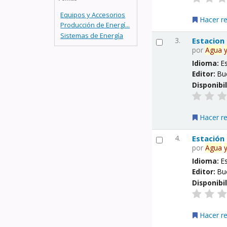
Equipos y Accesorios
Hacer r
Producción de Energí...
Sistemas de Energía
3.
Estacion
por
Agua
Idioma:
E
Editor:
Bu
Disponibi
Hacer r
4.
Estación
por
Agua
Idioma:
E
Editor:
Bu
Disponibi
Hacer r