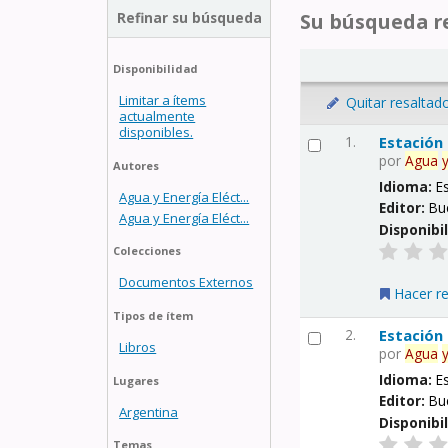
Refinar su búsqueda
Su búsqueda re
Disponibilidad
Limitar a ítems
Quitar resaltad
actualmente
disponibles.
1.
Estación
por
Agua
Autores
Idioma:
E
Agua y Energía Eléct...
Editor:
Bu
Agua y Energía Eléct...
Disponibi
Colecciones
Documentos Externos
Hacer r
Tipos de ítem
2.
Estación
Libros
por
Agua
Idioma:
E
Lugares
Editor:
Bu
Argentina
Disponibi
Temas