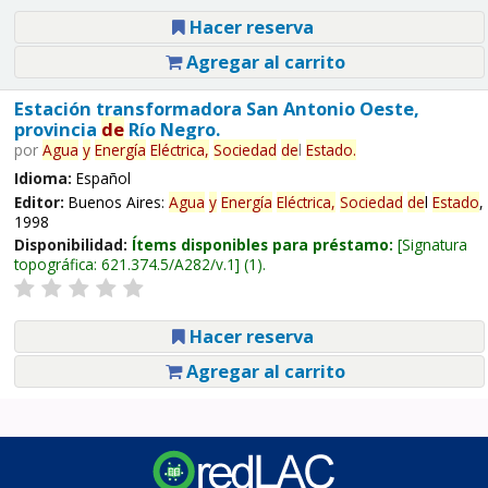
Hacer reserva
Agregar al carrito
Estación transformadora San Antonio Oeste,
provincia
de
Río Negro.
por
Agua
y
Energía
Eléctrica,
Sociedad
de
l
Estado
.
Idioma:
Español
Editor:
Buenos Aires:
Agua
y
Energía
Eléctrica,
Sociedad
de
l
Estado
,
1998
Disponibilidad:
Ítems disponibles para préstamo:
Signatura
topográfica:
621.374.5/A282/v.1
(1).
Hacer reserva
Agregar al carrito