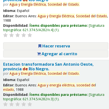
por
Agua
y
Energía
Eléctrica,
Sociedad
de
l
Estado
.
Idioma:
Español
Editor:
Buenos Aires:
Agua
y
Energía
Eléctrica,
Sociedad
de
l
Estado
,
1988
Disponibilidad:
Ítems disponibles para préstamo:
Signatura
topográfica:
621.374.5/A282/v.4
(1).
Hacer reserva
Agregar al carrito
Estacion transformadora San Antonio Oeste,
provincia
de
Río Negro.
por
Agua
y
Energía
Eléctrica,
Sociedad
de
l
Estado
.
Idioma:
Español
Editor:
Buenos Aires:
Agua
y
energía
eléctrica,
sociedad
de
l
estado
, 1988
Disponibilidad:
Ítems disponibles para préstamo:
Signatura
topográfica:
621.374.5/A282/v.3
(1).