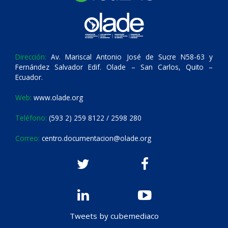
Dirección:
Av. Mariscal Antonio José de Sucre N58-63 y
Fernández Salvador Edif. Olade – San Carlos, Quito –
Ecuador.
Web:
www.olade.org
Teléfono:
(593 2) 259 8122 / 2598 280
Correo:
centro.documentacion@olade.org
Tweets by cubemediaco