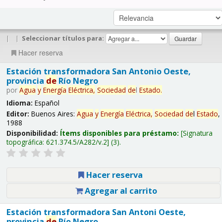
|
|
Seleccionar títulos para:
Hacer reserva
Estación transformadora San Antonio Oeste,
provincia
de
Río Negro
por
Agua
y
Energía
Eléctrica,
Sociedad
de
l
Estado
.
Idioma:
Español
Editor:
Buenos Aires:
Agua
y
Energía
Eléctrica,
Sociedad
de
l
Estado
,
1988
Disponibilidad:
Ítems disponibles para préstamo:
Signatura
topográfica:
621.374.5/A282/v.2
(3).
Hacer reserva
Agregar al carrito
Estación transformadora San Antoni Oeste,
provincia
de
Río Negro