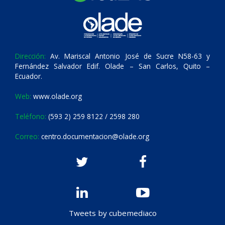
Dirección:
Av. Mariscal Antonio José de Sucre N58-63 y
Fernández Salvador Edif. Olade – San Carlos, Quito –
Ecuador.
Web:
www.olade.org
Teléfono:
(593 2) 259 8122 / 2598 280
Correo:
centro.documentacion@olade.org
Tweets by cubemediaco