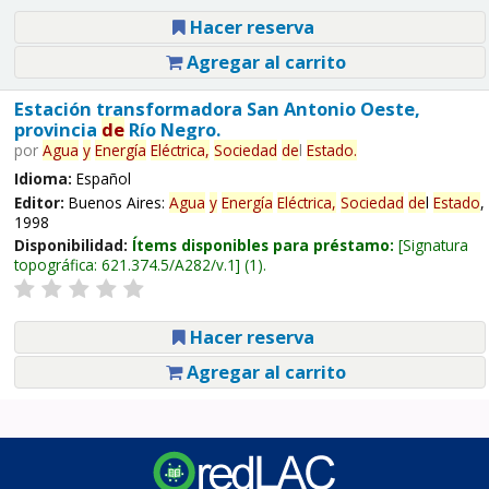
Hacer reserva
Agregar al carrito
Estación transformadora San Antonio Oeste,
provincia
de
Río Negro.
por
Agua
y
Energía
Eléctrica,
Sociedad
de
l
Estado
.
Idioma:
Español
Editor:
Buenos Aires:
Agua
y
Energía
Eléctrica,
Sociedad
de
l
Estado
,
1998
Disponibilidad:
Ítems disponibles para préstamo:
Signatura
topográfica:
621.374.5/A282/v.1
(1).
Hacer reserva
Agregar al carrito