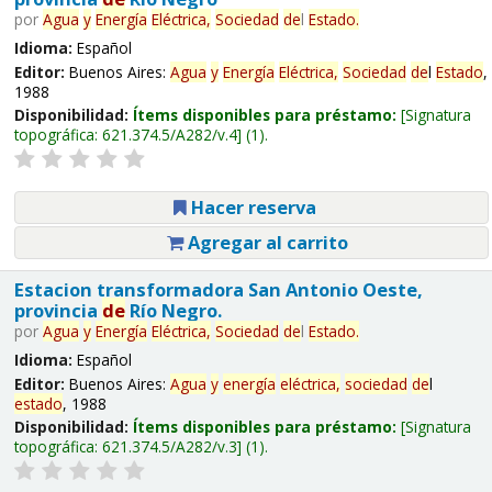
por
Agua
y
Energía
Eléctrica,
Sociedad
de
l
Estado
.
Idioma:
Español
Editor:
Buenos Aires:
Agua
y
Energía
Eléctrica,
Sociedad
de
l
Estado
,
1988
Disponibilidad:
Ítems disponibles para préstamo:
Signatura
topográfica:
621.374.5/A282/v.4
(1).
Hacer reserva
Agregar al carrito
Estacion transformadora San Antonio Oeste,
provincia
de
Río Negro.
por
Agua
y
Energía
Eléctrica,
Sociedad
de
l
Estado
.
Idioma:
Español
Editor:
Buenos Aires:
Agua
y
energía
eléctrica,
sociedad
de
l
estado
, 1988
Disponibilidad:
Ítems disponibles para préstamo:
Signatura
topográfica:
621.374.5/A282/v.3
(1).