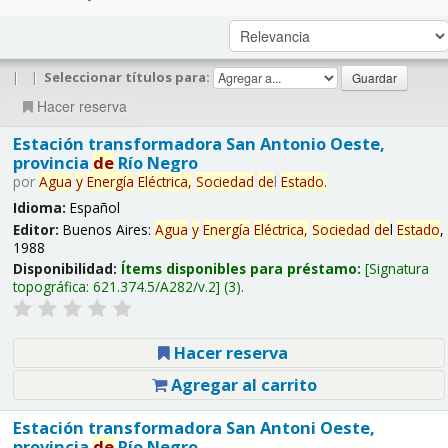
|
|
Seleccionar títulos para:
Hacer reserva
Estación transformadora San Antonio Oeste,
provincia
de
Río Negro
por
Agua
y
Energía
Eléctrica,
Sociedad
de
l
Estado
.
Idioma:
Español
Editor:
Buenos Aires:
Agua
y
Energía
Eléctrica,
Sociedad
de
l
Estado
,
1988
Disponibilidad:
Ítems disponibles para préstamo:
Signatura
topográfica:
621.374.5/A282/v.2
(3).
Hacer reserva
Agregar al carrito
Estación transformadora San Antoni Oeste,
provincia
de
Río Negro