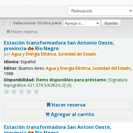
|
|
Seleccionar títulos para:
Hacer reserva
Estación transformadora San Antonio Oeste,
provincia
de
Río Negro
por
Agua
y
Energía
Eléctrica,
Sociedad
de
l
Estado
.
Idioma:
Español
Editor:
Buenos Aires:
Agua
y
Energía
Eléctrica,
Sociedad
de
l
Estado
,
1988
Disponibilidad:
Ítems disponibles para préstamo:
Signatura
topográfica:
621.374.5/A282/v.2
(3).
Hacer reserva
Agregar al carrito
Estación transformadora San Antoni Oeste,
provincia
de
Río Negro