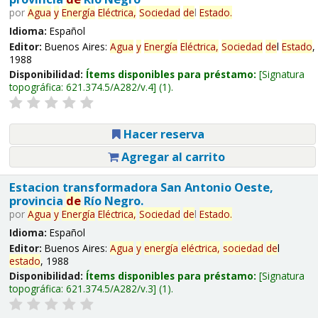
por
Agua
y
Energía
Eléctrica,
Sociedad
de
l
Estado
.
Idioma:
Español
Editor:
Buenos Aires:
Agua
y
Energía
Eléctrica,
Sociedad
de
l
Estado
,
1988
Disponibilidad:
Ítems disponibles para préstamo:
Signatura
topográfica:
621.374.5/A282/v.4
(1).
Hacer reserva
Agregar al carrito
Estacion transformadora San Antonio Oeste,
provincia
de
Río Negro.
por
Agua
y
Energía
Eléctrica,
Sociedad
de
l
Estado
.
Idioma:
Español
Editor:
Buenos Aires:
Agua
y
energía
eléctrica,
sociedad
de
l
estado
, 1988
Disponibilidad:
Ítems disponibles para préstamo:
Signatura
topográfica:
621.374.5/A282/v.3
(1).