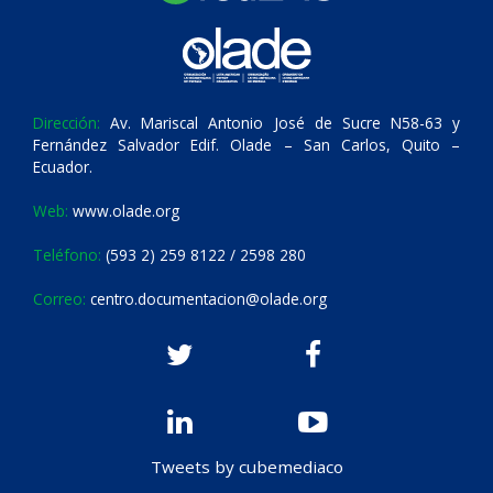
Dirección:
Av. Mariscal Antonio José de Sucre N58-63 y
Fernández Salvador Edif. Olade – San Carlos, Quito –
Ecuador.
Web:
www.olade.org
Teléfono:
(593 2) 259 8122 / 2598 280
Correo:
centro.documentacion@olade.org
Tweets by cubemediaco