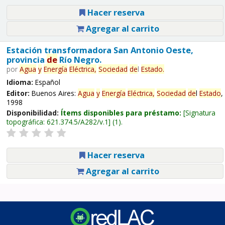
Hacer reserva
Agregar al carrito
Estación transformadora San Antonio Oeste,
provincia
de
Río Negro.
por
Agua
y
Energía
Eléctrica,
Sociedad
de
l
Estado
.
Idioma:
Español
Editor:
Buenos Aires:
Agua
y
Energía
Eléctrica,
Sociedad
de
l
Estado
,
1998
Disponibilidad:
Ítems disponibles para préstamo:
Signatura
topográfica:
621.374.5/A282/v.1
(1).
Hacer reserva
Agregar al carrito