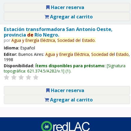
Hacer reserva
Agregar al carrito
Estación transformadora San Antonio Oeste,
provincia
de
Río Negro.
por
Agua
y
Energía
Eléctrica,
Sociedad
de
l
Estado
.
Idioma:
Español
Editor:
Buenos Aires:
Agua
y
Energía
Eléctrica,
Sociedad
de
l
Estado
,
1998
Disponibilidad:
Ítems disponibles para préstamo:
Signatura
topográfica:
621.374.5/A282/v.1
(1).
Hacer reserva
Agregar al carrito