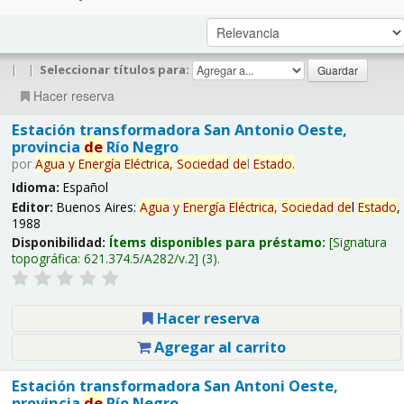
|
|
Seleccionar títulos para:
Hacer reserva
Estación transformadora San Antonio Oeste,
provincia
de
Río Negro
por
Agua
y
Energía
Eléctrica,
Sociedad
de
l
Estado
.
Idioma:
Español
Editor:
Buenos Aires:
Agua
y
Energía
Eléctrica,
Sociedad
de
l
Estado
,
1988
Disponibilidad:
Ítems disponibles para préstamo:
Signatura
topográfica:
621.374.5/A282/v.2
(3).
Hacer reserva
Agregar al carrito
Estación transformadora San Antoni Oeste,
provincia
de
Río Negro