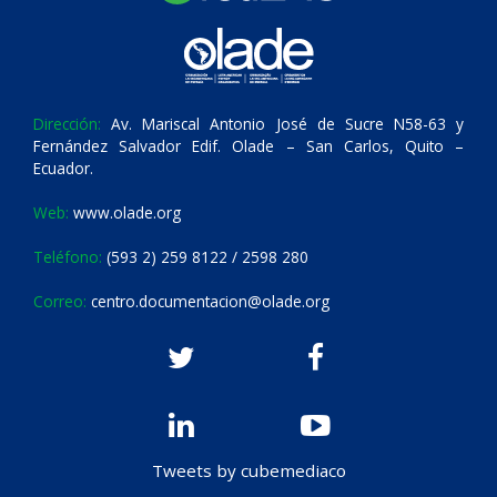
Dirección:
Av. Mariscal Antonio José de Sucre N58-63 y
Fernández Salvador Edif. Olade – San Carlos, Quito –
Ecuador.
Web:
www.olade.org
Teléfono:
(593 2) 259 8122 / 2598 280
Correo:
centro.documentacion@olade.org
Tweets by cubemediaco