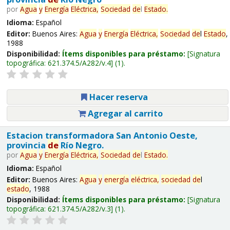
por
Agua
y
Energía
Eléctrica,
Sociedad
de
l
Estado
.
Idioma:
Español
Editor:
Buenos Aires:
Agua
y
Energía
Eléctrica,
Sociedad
de
l
Estado
,
1988
Disponibilidad:
Ítems disponibles para préstamo:
Signatura
topográfica:
621.374.5/A282/v.4
(1).
Hacer reserva
Agregar al carrito
Estacion transformadora San Antonio Oeste,
provincia
de
Río Negro.
por
Agua
y
Energía
Eléctrica,
Sociedad
de
l
Estado
.
Idioma:
Español
Editor:
Buenos Aires:
Agua
y
energía
eléctrica,
sociedad
de
l
estado
, 1988
Disponibilidad:
Ítems disponibles para préstamo:
Signatura
topográfica:
621.374.5/A282/v.3
(1).