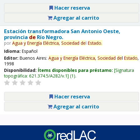
Hacer reserva
Agregar al carrito
Estación transformadora San Antonio Oeste,
provincia
de
Río Negro.
por
Agua
y
Energía
Eléctrica,
Sociedad
de
l
Estado
.
Idioma:
Español
Editor:
Buenos Aires:
Agua
y
Energía
Eléctrica,
Sociedad
de
l
Estado
,
1998
Disponibilidad:
Ítems disponibles para préstamo:
Signatura
topográfica:
621.374.5/A282/v.1
(1).
Hacer reserva
Agregar al carrito