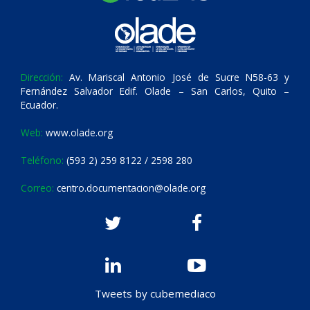
Dirección:
Av. Mariscal Antonio José de Sucre N58-63 y
Fernández Salvador Edif. Olade – San Carlos, Quito –
Ecuador.
Web:
www.olade.org
Teléfono:
(593 2) 259 8122 / 2598 280
Correo:
centro.documentacion@olade.org
Tweets by cubemediaco