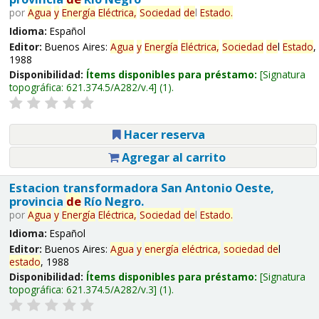
por
Agua
y
Energía
Eléctrica,
Sociedad
de
l
Estado
.
Idioma:
Español
Editor:
Buenos Aires:
Agua
y
Energía
Eléctrica,
Sociedad
de
l
Estado
,
1988
Disponibilidad:
Ítems disponibles para préstamo:
Signatura
topográfica:
621.374.5/A282/v.4
(1).
Hacer reserva
Agregar al carrito
Estacion transformadora San Antonio Oeste,
provincia
de
Río Negro.
por
Agua
y
Energía
Eléctrica,
Sociedad
de
l
Estado
.
Idioma:
Español
Editor:
Buenos Aires:
Agua
y
energía
eléctrica,
sociedad
de
l
estado
, 1988
Disponibilidad:
Ítems disponibles para préstamo:
Signatura
topográfica:
621.374.5/A282/v.3
(1).