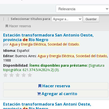
|
|
Seleccionar títulos para:
Hacer reserva
Estación transformadora San Antonio Oeste,
provincia
de
Río Negro
por
Agua
y
Energía
Eléctrica,
Sociedad
de
l
Estado
.
Idioma:
Español
Editor:
Buenos Aires:
Agua
y
Energía
Eléctrica,
Sociedad
de
l
Estado
,
1988
Disponibilidad:
Ítems disponibles para préstamo:
Signatura
topográfica:
621.374.5/A282/v.2
(3).
Hacer reserva
Agregar al carrito
Estación transformadora San Antoni Oeste,
provincia
de
Río Negro