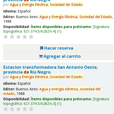
por
Agua
y
Energía
Eléctrica,
Sociedad
de
l
Estado
.
Idioma:
Español
Editor:
Buenos Aires:
Agua
y
Energía
Eléctrica,
Sociedad
de
l
Estado
,
1988
Disponibilidad:
Ítems disponibles para préstamo:
Signatura
topográfica:
621.374.5/A282/v.4
(1).
Hacer reserva
Agregar al carrito
Estacion transformadora San Antonio Oeste,
provincia
de
Río Negro.
por
Agua
y
Energía
Eléctrica,
Sociedad
de
l
Estado
.
Idioma:
Español
Editor:
Buenos Aires:
Agua
y
energía
eléctrica,
sociedad
de
l
estado
, 1988
Disponibilidad:
Ítems disponibles para préstamo:
Signatura
topográfica:
621.374.5/A282/v.3
(1).