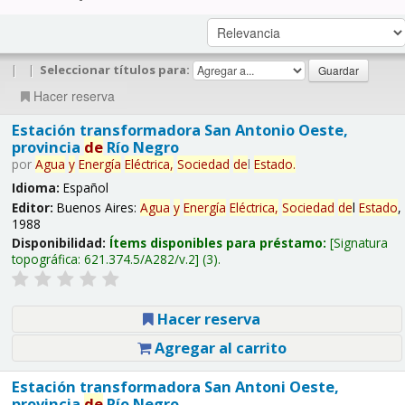
|
|
Seleccionar títulos para:
Hacer reserva
Estación transformadora San Antonio Oeste,
provincia
de
Río Negro
por
Agua
y
Energía
Eléctrica,
Sociedad
de
l
Estado
.
Idioma:
Español
Editor:
Buenos Aires:
Agua
y
Energía
Eléctrica,
Sociedad
de
l
Estado
,
1988
Disponibilidad:
Ítems disponibles para préstamo:
Signatura
topográfica:
621.374.5/A282/v.2
(3).
Hacer reserva
Agregar al carrito
Estación transformadora San Antoni Oeste,
provincia
de
Río Negro