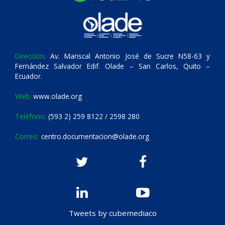
Dirección:
Av. Mariscal Antonio José de Sucre N58-63 y
Fernández Salvador Edif. Olade – San Carlos, Quito –
Ecuador.
Web:
www.olade.org
Teléfono:
(593 2) 259 8122 / 2598 280
Correo:
centro.documentacion@olade.org
Tweets by cubemediaco