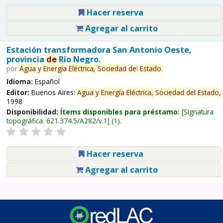
Hacer reserva
Agregar al carrito
Estación transformadora San Antonio Oeste,
provincia
de
Río Negro.
por
Agua
y
Energía
Eléctrica,
Sociedad
de
l
Estado
.
Idioma:
Español
Editor:
Buenos Aires:
Agua
y
Energía
Eléctrica,
Sociedad
de
l
Estado
,
1998
Disponibilidad:
Ítems disponibles para préstamo:
Signatura
topográfica:
621.374.5/A282/v.1
(1).
Hacer reserva
Agregar al carrito