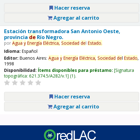
Hacer reserva
Agregar al carrito
Estación transformadora San Antonio Oeste,
provincia
de
Río Negro.
por
Agua
y
Energía
Eléctrica,
Sociedad
de
l
Estado
.
Idioma:
Español
Editor:
Buenos Aires:
Agua
y
Energía
Eléctrica,
Sociedad
de
l
Estado
,
1998
Disponibilidad:
Ítems disponibles para préstamo:
Signatura
topográfica:
621.374.5/A282/v.1
(1).
Hacer reserva
Agregar al carrito