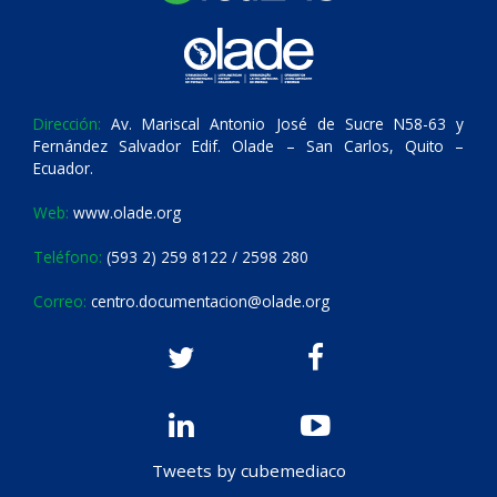
Dirección:
Av. Mariscal Antonio José de Sucre N58-63 y
Fernández Salvador Edif. Olade – San Carlos, Quito –
Ecuador.
Web:
www.olade.org
Teléfono:
(593 2) 259 8122 / 2598 280
Correo:
centro.documentacion@olade.org
Tweets by cubemediaco