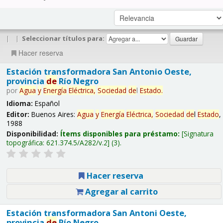
|
|
Seleccionar títulos para:
Hacer reserva
Estación transformadora San Antonio Oeste,
provincia
de
Río Negro
por
Agua
y
Energía
Eléctrica,
Sociedad
de
l
Estado
.
Idioma:
Español
Editor:
Buenos Aires:
Agua
y
Energía
Eléctrica,
Sociedad
de
l
Estado
,
1988
Disponibilidad:
Ítems disponibles para préstamo:
Signatura
topográfica:
621.374.5/A282/v.2
(3).
Hacer reserva
Agregar al carrito
Estación transformadora San Antoni Oeste,
provincia
de
Río Negro