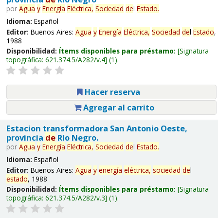
por
Agua
y
Energía
Eléctrica,
Sociedad
de
l
Estado
.
Idioma:
Español
Editor:
Buenos Aires:
Agua
y
Energía
Eléctrica,
Sociedad
de
l
Estado
,
1988
Disponibilidad:
Ítems disponibles para préstamo:
Signatura
topográfica:
621.374.5/A282/v.4
(1).
Hacer reserva
Agregar al carrito
Estacion transformadora San Antonio Oeste,
provincia
de
Río Negro.
por
Agua
y
Energía
Eléctrica,
Sociedad
de
l
Estado
.
Idioma:
Español
Editor:
Buenos Aires:
Agua
y
energía
eléctrica,
sociedad
de
l
estado
, 1988
Disponibilidad:
Ítems disponibles para préstamo:
Signatura
topográfica:
621.374.5/A282/v.3
(1).