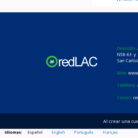
Dirección:
A
N58-63 y 
San Carlos
Web:
www.
Teléfono:
Correo:
ce
Al crear una cu
Idiomas:
Español
English
Português
Français