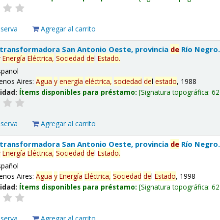
eserva
Agregar al carrito
 transformadora San Antonio Oeste, provincia
de
Río Negro
y
Energía
Eléctrica,
Sociedad
de
l
Estado
.
spañol
enos Aires:
Agua
y
energía
eléctrica,
sociedad
de
l
estado
, 1988
lidad:
Ítems disponibles para préstamo:
Signatura topográfica:
62
eserva
Agregar al carrito
 transformadora San Antonio Oeste, provincia
de
Río Negro
y
Energía
Eléctrica,
Sociedad
de
l
Estado
.
spañol
enos Aires:
Agua
y
Energía
Eléctrica,
Sociedad
de
l
Estado
, 1998
lidad:
Ítems disponibles para préstamo:
Signatura topográfica:
62
eserva
Agregar al carrito