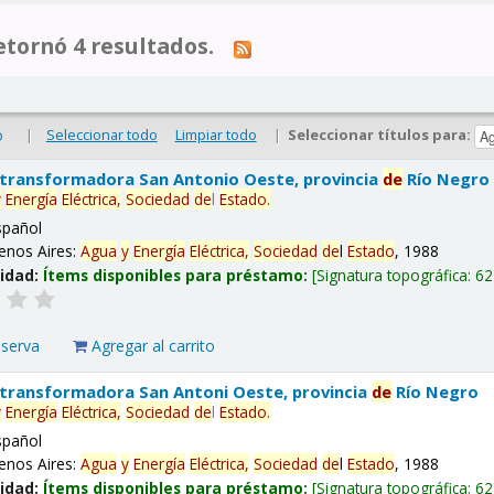
tornó 4 resultados.
|
Seleccionar todo
Limpiar todo
|
Seleccionar títulos para:
o
 transformadora San Antonio Oeste, provincia
de
Río Negro
y
Energía
Eléctrica,
Sociedad
de
l
Estado
.
spañol
enos Aires:
Agua
y
Energía
Eléctrica,
Sociedad
de
l
Estado
, 1988
lidad:
Ítems disponibles para préstamo:
Signatura topográfica:
62
eserva
Agregar al carrito
 transformadora San Antoni Oeste, provincia
de
Río Negro
y
Energía
Eléctrica,
Sociedad
de
l
Estado
.
spañol
enos Aires:
Agua
y
Energía
Eléctrica,
Sociedad
de
l
Estado
, 1988
lidad:
Ítems disponibles para préstamo:
Signatura topográfica:
62