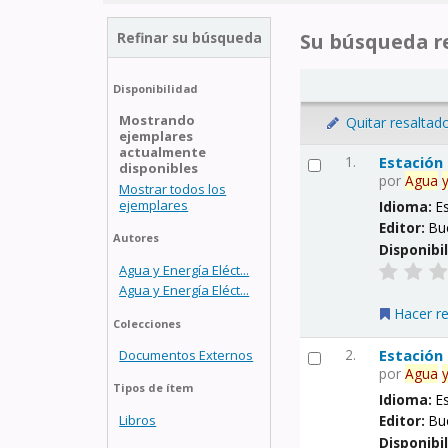
Refinar su búsqueda
Su búsqueda re
Disponibilidad
Mostrando
Quitar resaltad
ejemplares
actualmente
1.
Estación
disponibles
por
Agua
Mostrar todos los
ejemplares
Idioma:
E
Editor:
Bu
Autores
Disponibi
Agua y Energía Eléct...
Agua y Energía Eléct...
Hacer r
Colecciones
2.
Estación
Documentos Externos
por
Agua
Tipos de ítem
Idioma:
E
Libros
Editor:
Bu
Disponibi