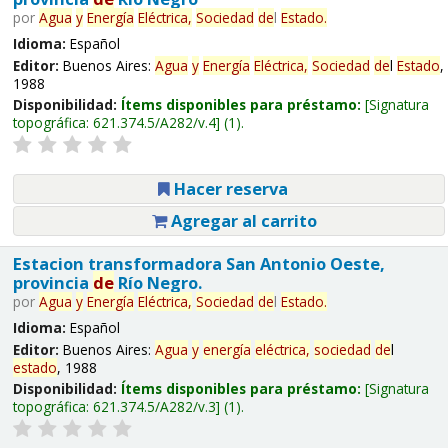
por
Agua
y
Energía
Eléctrica,
Sociedad
de
l
Estado
.
Idioma:
Español
Editor:
Buenos Aires:
Agua
y
Energía
Eléctrica,
Sociedad
de
l
Estado
,
1988
Disponibilidad:
Ítems disponibles para préstamo:
Signatura
topográfica:
621.374.5/A282/v.4
(1).
Hacer reserva
Agregar al carrito
Estacion transformadora San Antonio Oeste,
provincia
de
Río Negro.
por
Agua
y
Energía
Eléctrica,
Sociedad
de
l
Estado
.
Idioma:
Español
Editor:
Buenos Aires:
Agua
y
energía
eléctrica,
sociedad
de
l
estado
, 1988
Disponibilidad:
Ítems disponibles para préstamo:
Signatura
topográfica:
621.374.5/A282/v.3
(1).