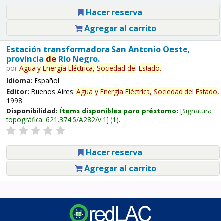
Hacer reserva
Agregar al carrito
Estación transformadora San Antonio Oeste,
provincia
de
Río Negro.
por
Agua
y
Energía
Eléctrica,
Sociedad
de
l
Estado
.
Idioma:
Español
Editor:
Buenos Aires:
Agua
y
Energía
Eléctrica,
Sociedad
de
l
Estado
,
1998
Disponibilidad:
Ítems disponibles para préstamo:
Signatura
topográfica:
621.374.5/A282/v.1
(1).
Hacer reserva
Agregar al carrito