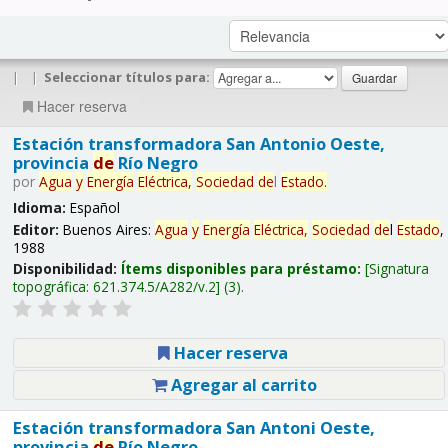
|
|
Seleccionar títulos para:
Hacer reserva
Estación transformadora San Antonio Oeste,
provincia
de
Río Negro
por
Agua
y
Energía
Eléctrica,
Sociedad
de
l
Estado
.
Idioma:
Español
Editor:
Buenos Aires:
Agua
y
Energía
Eléctrica,
Sociedad
de
l
Estado
,
1988
Disponibilidad:
Ítems disponibles para préstamo:
Signatura
topográfica:
621.374.5/A282/v.2
(3).
Hacer reserva
Agregar al carrito
Estación transformadora San Antoni Oeste,
provincia
de
Río Negro