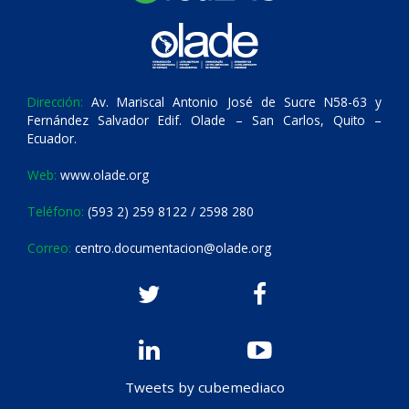
Dirección:
Av. Mariscal Antonio José de Sucre N58-63 y
Fernández Salvador Edif. Olade – San Carlos, Quito –
Ecuador.
Web:
www.olade.org
Teléfono:
(593 2) 259 8122 / 2598 280
Correo:
centro.documentacion@olade.org
Tweets by cubemediaco