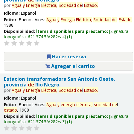
por
Agua
y
Energía
Eléctrica,
Sociedad
de
l
Estado
.
Idioma:
Español
Editor:
Buenos Aires:
Agua
y
Energía
Eléctrica,
Sociedad
de
l
Estado
,
1988
Disponibilidad:
Ítems disponibles para préstamo:
Signatura
topográfica:
621.374.5/A282/v.4
(1).
Hacer reserva
Agregar al carrito
Estacion transformadora San Antonio Oeste,
provincia
de
Río Negro.
por
Agua
y
Energía
Eléctrica,
Sociedad
de
l
Estado
.
Idioma:
Español
Editor:
Buenos Aires:
Agua
y
energía
eléctrica,
sociedad
de
l
estado
, 1988
Disponibilidad:
Ítems disponibles para préstamo:
Signatura
topográfica:
621.374.5/A282/v.3
(1).