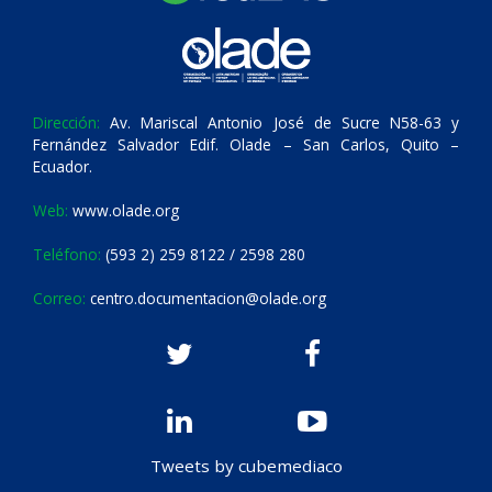
Dirección:
Av. Mariscal Antonio José de Sucre N58-63 y
Fernández Salvador Edif. Olade – San Carlos, Quito –
Ecuador.
Web:
www.olade.org
Teléfono:
(593 2) 259 8122 / 2598 280
Correo:
centro.documentacion@olade.org
Tweets by cubemediaco