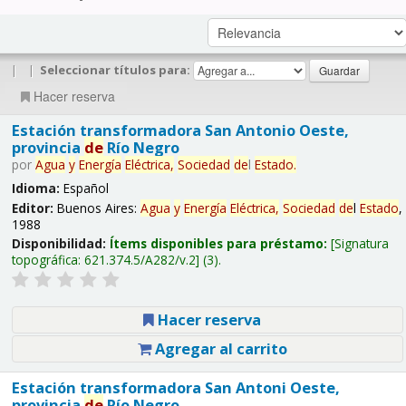
|
|
Seleccionar títulos para:
Hacer reserva
Estación transformadora San Antonio Oeste,
provincia
de
Río Negro
por
Agua
y
Energía
Eléctrica,
Sociedad
de
l
Estado
.
Idioma:
Español
Editor:
Buenos Aires:
Agua
y
Energía
Eléctrica,
Sociedad
de
l
Estado
,
1988
Disponibilidad:
Ítems disponibles para préstamo:
Signatura
topográfica:
621.374.5/A282/v.2
(3).
Hacer reserva
Agregar al carrito
Estación transformadora San Antoni Oeste,
provincia
de
Río Negro