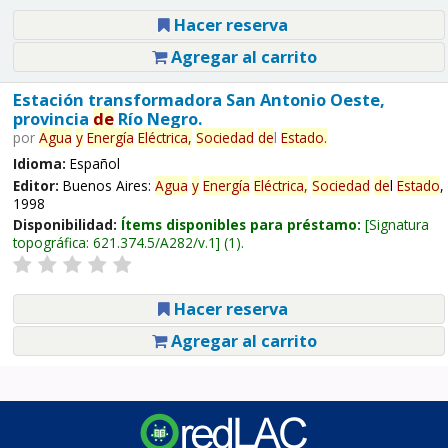
Hacer reserva
Agregar al carrito
Estación transformadora San Antonio Oeste,
provincia
de
Río Negro.
por
Agua
y
Energía
Eléctrica,
Sociedad
de
l
Estado
.
Idioma:
Español
Editor:
Buenos Aires:
Agua
y
Energía
Eléctrica,
Sociedad
de
l
Estado
,
1998
Disponibilidad:
Ítems disponibles para préstamo:
Signatura
topográfica:
621.374.5/A282/v.1
(1).
Hacer reserva
Agregar al carrito