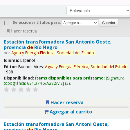
|
|
Seleccionar títulos para:
Hacer reserva
Estación transformadora San Antonio Oeste,
provincia
de
Río Negro
por
Agua
y
Energía
Eléctrica,
Sociedad
de
l
Estado
.
Idioma:
Español
Editor:
Buenos Aires:
Agua
y
Energía
Eléctrica,
Sociedad
de
l
Estado
,
1988
Disponibilidad:
Ítems disponibles para préstamo:
Signatura
topográfica:
621.374.5/A282/v.2
(3).
Hacer reserva
Agregar al carrito
Estación transformadora San Antoni Oeste,
provincia
de
Río Negro