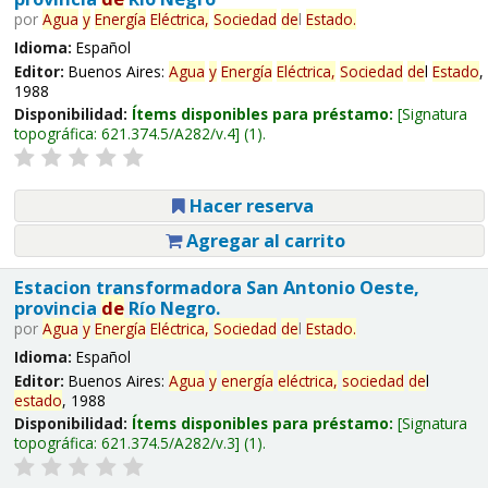
por
Agua
y
Energía
Eléctrica,
Sociedad
de
l
Estado
.
Idioma:
Español
Editor:
Buenos Aires:
Agua
y
Energía
Eléctrica,
Sociedad
de
l
Estado
,
1988
Disponibilidad:
Ítems disponibles para préstamo:
Signatura
topográfica:
621.374.5/A282/v.4
(1).
Hacer reserva
Agregar al carrito
Estacion transformadora San Antonio Oeste,
provincia
de
Río Negro.
por
Agua
y
Energía
Eléctrica,
Sociedad
de
l
Estado
.
Idioma:
Español
Editor:
Buenos Aires:
Agua
y
energía
eléctrica,
sociedad
de
l
estado
, 1988
Disponibilidad:
Ítems disponibles para préstamo:
Signatura
topográfica:
621.374.5/A282/v.3
(1).