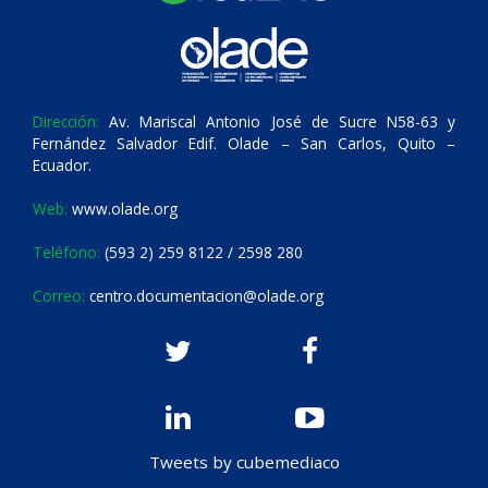
Dirección:
Av. Mariscal Antonio José de Sucre N58-63 y
Fernández Salvador Edif. Olade – San Carlos, Quito –
Ecuador.
Web:
www.olade.org
Teléfono:
(593 2) 259 8122 / 2598 280
Correo:
centro.documentacion@olade.org
Tweets by cubemediaco