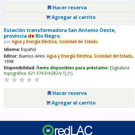
Hacer reserva
Agregar al carrito
Estación transformadora San Antonio Oeste,
provincia
de
Río Negro.
por
Agua
y
Energía
Eléctrica,
Sociedad
de
l
Estado
.
Idioma:
Español
Editor:
Buenos Aires:
Agua
y
Energía
Eléctrica,
Sociedad
de
l
Estado
,
1998
Disponibilidad:
Ítems disponibles para préstamo:
Signatura
topográfica:
621.374.5/A282/v.1
(1).
Hacer reserva
Agregar al carrito